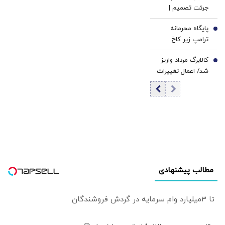
5
جرئت تصمیم |
مصطفی
پایگاه محرمانه
هاشمی‌طبا: «آخر
6
ترامپ زیر کاخ
چه می‌شود» مربوط
سفید لو رفت/ حتی
به حکمرانی ناتوانی
کالابرگ مرداد واریز
نمی‌توانم درباره
7
است که آینده‌ای از
شد/ اعمال تغییرات
آنها صحبت کنم
آن خود نمی‌بیند
جدید در زمان بندی
زیرا...
مطالب پیشنهادی
تا 3میلیارد وام سرمایه در گردش فروشندگان