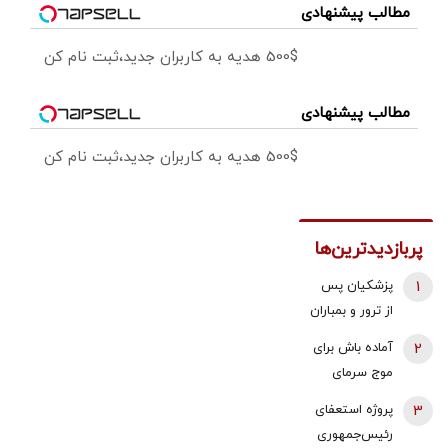
مطالب پیشنهادی
500$ هدیه به کاربران جدید،ثبت نام کن
مطالب پیشنهادی
500$ هدیه به کاربران جدید،ثبت نام کن
پربازدیدترین‌ها
1
پزشکیان پس
از ترور و بمباران
محل جلسه ‌اش
2
آماده باش برای
بلافاصله به
موج سرمای
ملاقات رهبری
شدید/ مردم
3
پروژه استعفای
رفت/ واکنش
دنبال سوخت
رئیس‌جمهوری
رهبر شهید