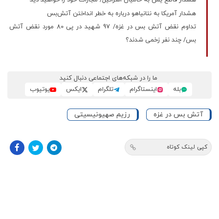
هشدار قاطع یمن به حامیان اسرائیل/ مجازات خود را خواهید دید
هشدار آمریکا به نتانیاهو درباره به‌ خطر انداختن آتش‌بس
تداوم نقض آتش بس در غزه/ 97 شهید در پی 80 مورد نقض آتش
بس/ چند نفر زخمی شدند؟
ما را در شبکه‌های اجتماعی دنبال کنید
بله
اینستاگرام
تلگرام
ایکس
یوتیوب
آتش بس در غزه
رزیم صهیونیسیتی
کپی لینک کوتاه