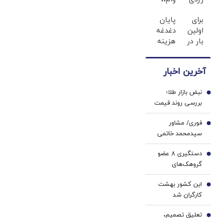
دندان
فقط با
برای
پایان
ها با
احراز
اولین
دغدغه
ژل
هویت
بار در
هزینه
سفید
ایران
های
کننده
🇮🇷
دندان
دندان!
آخرین اخبار
این
پزشکی
خرید40%تخفیف
دکتر
با پک
نبض بازار طلا؛
کرم
سفید
1
بررسی روند قیمت
ترمیم
کننده
طلا و عوامل اثرگذار
کننده
خانگی
فوری/ مشاور
بر آن
2
23
سیدمحمد خاتمی
روزه
درگذشت
ساخت!
دستگیری ۸ عضو
3
گروهک‌های
تروریستی در این
این کشور بهشت
منطقه / سپاه
4
کارگران شد
اطلاعیه داد
تعلیق تصمیم،