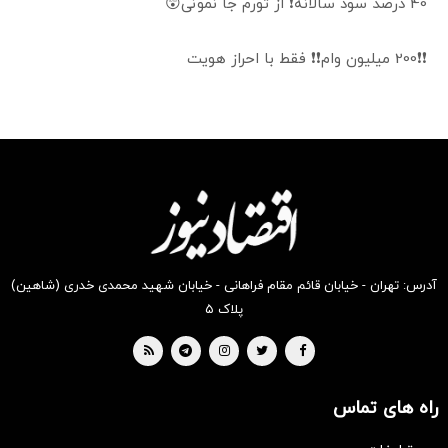
40 درصد سود سالانه❗ از تورم جا نمونی😲
❗❗200 میلیون وام❗❗ فقط با احراز هویت
آدرس: تهران - خیابان قائم مقام فراهانی - خیابان شهید محمدی خدری (شاهین)
پلاک ۵
راه های تماس