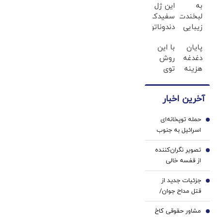
به
این ژل
لبخندت
سفیدکننده
زیبایی
دندوناتو
بده!
در حد
پایان
با این
(خرید
لمینت
دغدغه
روش
ژل
سفید
هزینه
توی
سفیدکننده
میکنه
های
خونه،سفیدی
دندان
(40%تخفیف)
دندان
و
با40%تخفیف)
آخرین اخبار
پزشکی
زیبایی
با پک
دندوناتو
حمله توپخانه‌ای
سفید
برگردون
1
اسرائیل به جنوب
کننده
(40%off)
لبنان+ جزئیات
خانگی
تصویر نگران‌کننده
2
از قفسه خالی
داروخانه‌ها؛ چرا
جزئیات جدید از
نسخه‌های ساده
3
قتل مداح جوان/
هم کامل پیچیده
ماجرای قرار
نمی‌شوند؟ | دارو
مشاور حقوقی کاخ
حمیدرضا رجب‌زاده
4
هست اما سهم