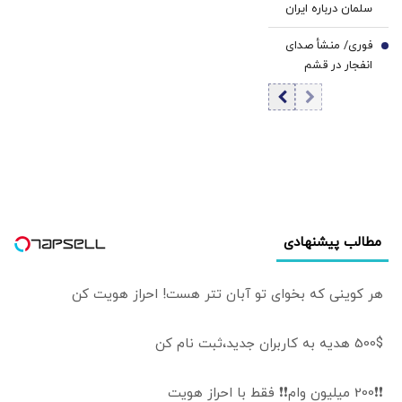
سلمان درباره ایران
گفت‌وگو می‌کند/
فوری/ منشأ صدای
جزئیات تماس
7
انفجار در قشم
تلفنی
مشخص شد/ مقابه
با اهداف دشمن در
ورودی تنگه هرمز
مطالب پیشنهادی
هر کوینی که بخوای تو آبان تتر هست! احراز هویت کن
500$ هدیه به کاربران جدید،ثبت نام کن
❗❗200 میلیون وام❗❗ فقط با احراز هویت