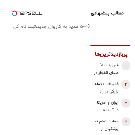
مطالب پیشنهادی
500$ هدیه به کاربران جدید،ثبت نام کن
پربازدیدترین‌ها
1
فوری/ منشأ
صدای انفجار در
قشم مشخص
2
قالیباف: «حمله
شد/ مقابه با
بزرگی در راه
اهداف دشمن
است... صبر
3
ایران و آمریکا
در ورودی تنگه
کنید، نه، آن‌ها
در آستانه
هرمز
می‌خواهند
توافق بر سر
4
حمایت تمام قد
مذاکره کنند» |
تنگه هرمز؟ | 3
پزشکیان از
این دیپلماسی
هدف مذاکرات