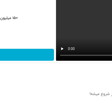
150 میلیون وام، بدون کارمزد، اقساط 3 سال
از شروع میشه!