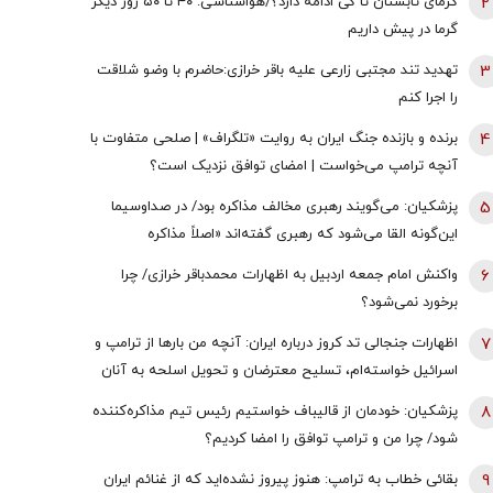
2
گرمای تابستان تا کی ادامه دارد؟/هواشناسی: ۴۰ تا ۵۰ روز دیگر
گرما در پیش داریم
3
تهدید تند مجتبی زارعی علیه باقر خرازی:حاضرم با وضو شلاقت
را اجرا کنم
4
برنده و بازنده جنگ ایران به روایت «تلگراف» | صلحی متفاوت با
آنچه ترامپ می‌خواست | امضای توافق نزدیک است؟
5
پزشکیان: می‌گویند رهبری مخالف مذاکره بود/ در صداوسیما
این‌گونه القا می‌شود که رهبری گفته‌اند «اصلاً مذاکره
نمی‌کنیم» / ما با اجازه ایشان مذاکره کردیم
6
واکنش امام جمعه اردبیل به اظهارات محمدباقر خرازی/ چرا
برخورد نمی‌شود؟
7
اظهارات جنجالی تد کروز درباره ایران: آنچه من بارها از ترامپ و
اسرائیل خواسته‌ام، تسلیح معترضان و تحویل اسلحه به آنان
است
8
پزشکیان: خودمان از قالیباف خواستیم رئیس تیم مذاکره‌کننده
شود/ چرا من و ترامپ توافق را امضا کردیم؟
9
بقائی خطاب به ترامپ: هنوز پیروز نشده‌اید که از غنائم ایران