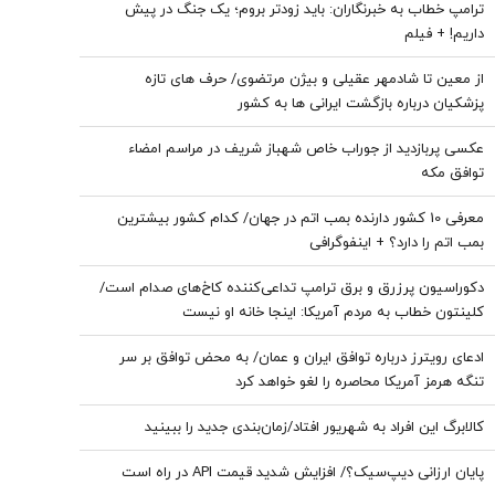
ترامپ خطاب به خبرنگاران: باید زودتر بروم؛ یک جنگ در پیش
داریم! + فیلم
از معین تا شادمهر عقیلی و بیژن مرتضوی/ حرف های تازه
پزشکیان درباره بازگشت ایرانی ها به کشور
عکسی پربازدید از جوراب‌ خاص شهباز شریف در مراسم امضاء
توافق‌ مکه
معرفی 10 کشور دارنده بمب اتم در جهان/ کدام کشور بیشترین
بمب اتم را دارد؟ + اینفوگرافی
دکوراسیون پرزرق‌ و برق ترامپ تداعی‌کننده کاخ‌های صدام است/
کلینتون خطاب به مردم آمریکا: اینجا خانه او نیست
ادعای رویترز درباره توافق ایران و عمان/ به محض توافق بر سر
تنگه هرمز آمریکا محاصره را لغو خواهد کرد
کالابرگ این افراد به شهریور افتاد/زمان‌بندی جدید را ببینید
پایان ارزانی دیپ‌سیک؟/ افزایش شدید قیمت API در راه است