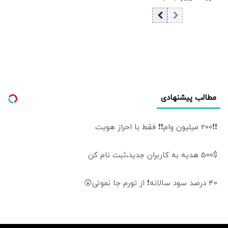
۱۵ مرداد 1405/
کاهش قیمت دلار و
یورو
مطالب پیشنهادی
❗❗200 میلیون وام❗❗ فقط با احراز هویت
500$ هدیه به کاربران جدید،ثبت نام کن
40 درصد سود سالانه❗ از تورم جا نمونی😲