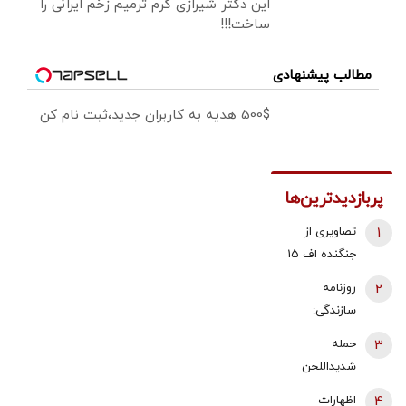
این دکتر شیرازی کرم ترمیم زخم ایرانی را
ساخت!!!
مطالب پیشنهادی
500$ هدیه به کاربران جدید،ثبت نام کن
پربازدیدترین‌ها
1
تصاویری از
جنگنده اف 15
آمریکا که
2
روزنامه
توسط سپاه
سازندگی:
منهدم شد/
پزشکیان
3
حمله
هواگردهای
استعفای
شدیداللحن
شکارشده
ذوالقدر را
برادر داماد
آمریکا و
4
اظهارات
نپذیرفت |