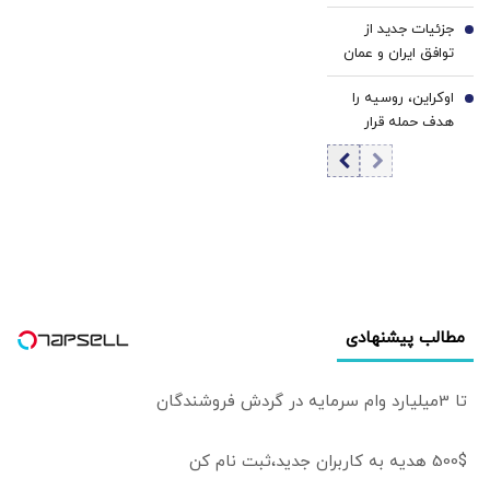
ارشد آمریکا درباره
شایسته میانجیگری
جزئیات جدید از
ایران/ ادامه تشدید
6
است؟!
توافق ایران و عمان
نظامی ممکن است
برای بازگشایی تنگه
نتیجه‌ای برخلاف
اوکراین، روسیه را
هرمز | ای‌بی‌سی: ۶۰
7
اهداف آمریکا
هدف حمله قرار
روزه است | هدف
داشته باشد/ ترامپ
داد/ آتش سوزی
توافق موقت،
به‌دنبال راه خروج از
گسترده در
دستیابی به یک
جنگ است
پالایشگاه سیزران
توافق پایدارتر است
مطالب پیشنهادی
تا 3میلیارد وام سرمایه در گردش فروشندگان
500$ هدیه به کاربران جدید،ثبت نام کن