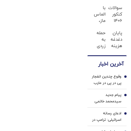
داد
میان‌دوره‌ای
سوالات
با
کنگره، به
کنکور
الماس
عملیات زمینی
1406
ماز،
روی بیاورد
همه
خیالت
پایان
حمله
رشته‌ها
از هر
دغدغه
به
لو
کلاس
هزینه
زردی
رفت!!!!!
و دوره
های
دندان
ای
دندان
ها با
راحته
آخرین اخبار
پزشکی
ژل
با پک
سفید
وقوع چندین انفجار
سفید
کننده
1
پی در پی در مارب
کننده
دندان!
یمن
خانگی
خرید40%تخفیف
پیام جدید
2
سیدمحمد خاتمی
ادعای رسانه
3
اسرائیلی: ترامپ در
مسیر توافق با ایران