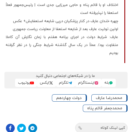
اختلاف او با قائم پناه و حاجی میرزایی جدی است | رئیس‌جمهور فعلاً
استعفا را نپذیرفته است
چهره خندان عارف در کنار پزشکیان درپی شایعه استعفایش+ عکس
اولین توئیت عارف بعد از شایعه استعفا از معاونت ریاست جمهوری
عارف: شرایط دولت در اجرای برنامه هفتم با زمان نگارش آن کاملا
متفاوت بود/ عملاً در یک سال گذشته شرایط جنگی را در نظر گرفته
بودیم
ما را در شبکه‌های اجتماعی دنبال کنید
بله
اینستاگرام
تلگرام
ایکس
یوتیوب
محمدرضا عارف
دولت چهاردهم
محمدجعفر قائم پناه
کپی لینک کوتاه