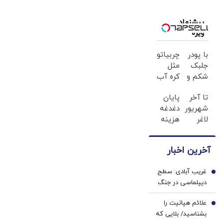
همتی هم برای
قرار دارد
عملیات زمینی
تشییع آمده
پیشنهاد
روی بیاورد
بود+ تصاویر
ویژه
با پودر
چربیاتو
جلبک
مثل
شکم و
کره آب
پهلوتو
کن👀
تا آخر
پایان
آب کن
شهریور12کیلو
دغدغه
و
لاغر
هزینه
مانکن
شو😍
های
شو(تخفیف
👌🏻
دندان
تا
آخرین اخبار
پزشکی
امشب)
با پک
غریب آبادی: سطح
سفید
1
دیپلماسی در جنگ
کننده
تغییر می‌کند، اما
خانگی
علائم هپاتیت را
متوقف نمی‌شود/
2
بشناسید/ بلایی که
انعطاف بی مورد،