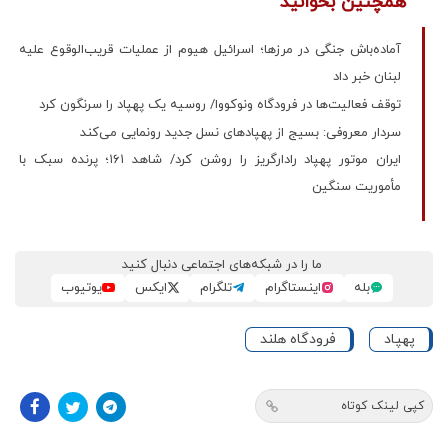
همچنین بخوانید
آماده‌باش جنگی در مرزها؛ اسرائیل هیوم از عملیات قریب‌الوقوع علیه
لبنان خبر داد
توقف فعالیت‌ها در فرودگاه ونوکووا/ روسیه یک پهپاد را سرنگون کرد
سردار معروفی: بسیج از پهپادهای نسل جدید رونمایی می‌کند
ایران موتور پهپاد رادارگریز را روشن کرد/ شاهد ۱۶۱؛ پرنده سبک با
مأموریت سنگین
ما را در شبکه‌های اجتماعی دنبال کنید
بله
اینستاگرام
تلگرام
ایکس
یوتیوب
پهپاد
فرودگاه هلند
کپی لینک کوتاه