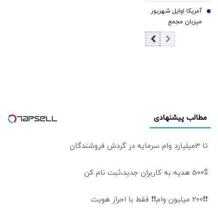
بیماران مجبور به
جمهوری‌خواه باشد |
قالب بهای خدمات
آمریکا اوایل شهریور
پرداخت آزاد هزینه
7
جمهوری‌خواهان
است
میزبان مجمع
درمان شدند
«ونس» را به
آژانس انرژی اتمی
«روبیو» ترجیح
می‌شود
می‌دهند؟
مطالب پیشنهادی
تا 3میلیارد وام سرمایه در گردش فروشندگان
500$ هدیه به کاربران جدید،ثبت نام کن
❗❗200 میلیون وام❗❗ فقط با احراز هویت