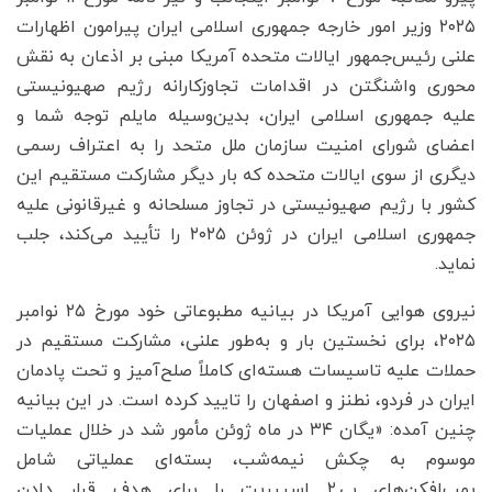
۲۰۲۵ وزیر امور خارجه جمهوری اسلامی ایران پیرامون اظهارات
علنی رئیس‌جمهور ایالات متحده آمریکا مبنی بر اذعان به نقش
محوری واشنگتن در اقدامات تجاوزکارانه رژیم صهیونیستی
علیه جمهوری اسلامی ایران، بدین‌وسیله مایلم توجه شما و
اعضای شورای امنیت سازمان ملل متحد را به اعتراف رسمی
دیگری از سوی ایالات متحده که بار دیگر مشارکت مستقیم این
کشور با رژیم صهیونیستی در تجاوز مسلحانه و غیرقانونی علیه
جمهوری اسلامی ایران در ژوئن ۲۰۲۵ را تأیید می‌کند، جلب
نماید.
نیروی هوایی آمریکا در بیانیه مطبوعاتی خود مورخ ۲۵ نوامبر
۲۰۲۵، برای نخستین بار و به‌طور علنی، مشارکت مستقیم در
حملات علیه تاسیسات هسته‌ای کاملاً صلح‌آمیز و تحت پادمان
ایران در فردو، نطنز و اصفهان را تایید کرده است. در این بیانیه
چنین آمده: «یگان ۳۴ در ماه ژوئن مأمور شد در خلال عملیات
موسوم به چکش نیمه‌شب، بسته‌ای عملیاتی شامل
بمب‌افکن‌های بی.۲ اسپیریت را برای هدف قرار دادن