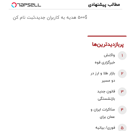
مطالب پیشنهادی
500$ هدیه به کاربران جدید،ثبت نام کن
پربازدیدترین‌ها
1
واکنش
خبرگزاری قوه
قضائیه به
2
بازار طلا و ارز در
ادعای نماینده
دو مسیر
مجلس درباره
متفاوت؛ دلار
3
قانون جدید
شیوه ردیابی و
عقب نشست،
بازنشستگی
ترور شهید
طلا و سکه با
اعلام شد/ این
لاریجانی
4
مذاکرات ایران و
اونس جهانی
افراد باید 5
عمان برای
بالا رفتند |
سال بیشتر کار
تعیین تعرفه ۳
سیگنال‌های
5
فوری/ بیانیه
کنند