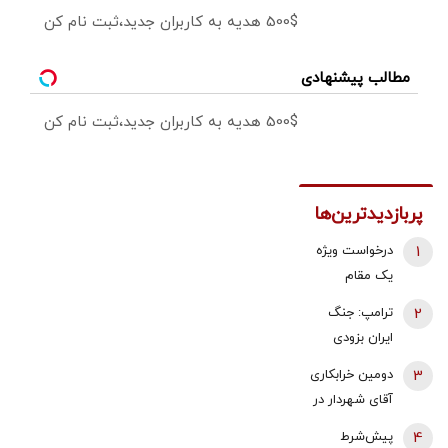
500$ هدیه به کاربران جدید،ثبت نام کن
مطالب پیشنهادی
500$ هدیه به کاربران جدید،ثبت نام کن
پربازدیدترین‌ها
1
درخواست ویژه
یک مقام
دولتی از
2
ترامپ: جنگ
جوانان: اگر
ایران بزودی
تفاهم ایران و
پایان می‌یابد |
3
دومین خرابکاری
آمریکارا برای
تامین برخی
آقای شهردار در
آینده ایران
مهمات
بازار مسکن/
مفید می‌دانید،
4
پیش‌شرط
«محدودتر»