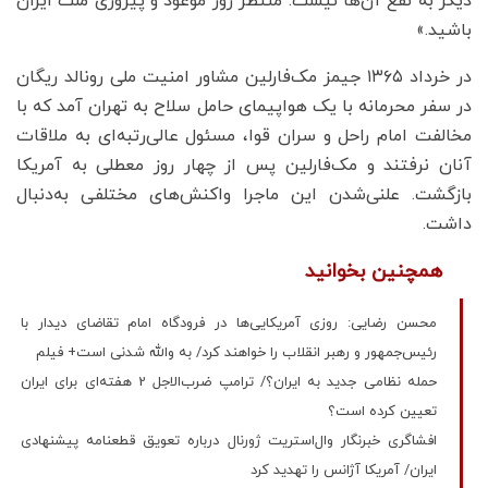
دیگر به نفع ‌آن‌ها نیست. منتظر روز موعود و پیروزی ملت ایران
باشید.»
در خرداد ۱۳۶۵ جیمز مک‌فارلین مشاور امنیت ملی رونالد ریگان
در سفر محرمانه با یک هواپیمای حامل سلاح به تهران آمد که با
مخالفت امام راحل و سران قوا، مسئول عالی­‌رتبه‌­‌ای به ملاقات
آنان نرفتند و مک‌فارلین پس از چهار روز معطلی به آمریکا
بازگشت. علنی‌شدن این ماجرا واکنش­‌های مختلفی به‌دنبال
داشت.
همچنین بخوانید
محسن رضایی: روزی آمریکایی‌ها در فرودگاه امام تقاضای دیدار با
رئیس‌جمهور و رهبر انقلاب را خواهند کرد/ به والله شدنی است+ فیلم
حمله نظامی جدید به ایران؟/ ترامپ ضرب‌الاجل 2 هفته‌ای برای ایران
تعیین کرده است؟
افشاگری خبرنگار وال‌استریت ژورنال درباره تعویق قطعنامه پیشنهادی
ایران/ آمریکا آژانس را تهدید کرد