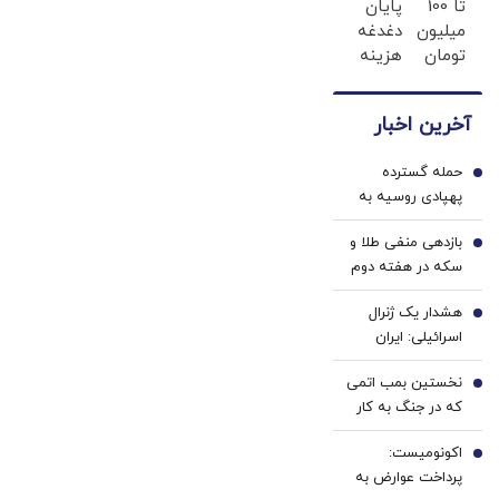
تا 100
پایان
ضامن
احراز
میلیون
دغدغه
با یک
هویت
تومان
هزینه
چک ؛
وام
های
پرداخت
فوری
دندان
دو
آخرین اخبار
خرید
پزشکی
ساله |
طلا💰
با پک
سود
حمله گسترده
💰
سفید
1
کم
پهپادی روسیه به
(بدون
کننده
اوکراین
ضامن)
خانگی
بازدهی منفی طلا و
2
سکه در هفته دوم
مرداد 1405 | پیش
هشدار یک ژنرال
بینی قیمت طلا با
3
اسرائیلی: ایران
دو اهرم دلار و تنگه
می‌تواند ما را کاملاً
هرمز | شرط
نخستین بمب اتمی
نابود کند
4
بازگشت خریداران
که در جنگ به کار
به بازار
گرفته شد/ وقتی
اکونومیست:
شهر در دیگ قیر
5
پرداخت عوارض به
می‌جوشید/ حالا