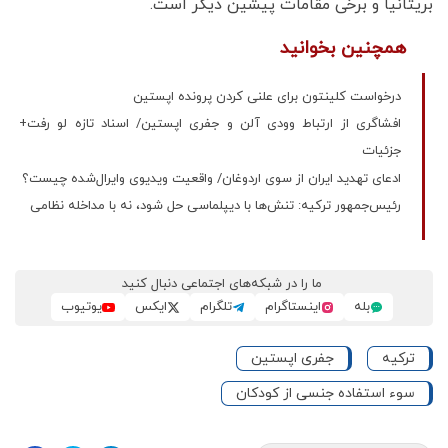
بریتانیا و برخی مقامات پیشین دیگر است.
همچنین بخوانید
درخواست کلینتون برای علنی کردن پرونده اپستین
افشاگری از ارتباط وودی آلن و جفری اپستین/ اسناد تازه لو رفت+
جزئیات
ادعای تهدید ایران از سوی اردوغان/ واقعیت ویدیوی وایرال‌شده چیست؟
رئیس‌جمهور ترکیه: تنش‌ها با دیپلماسی حل شود، نه با مداخله نظامی
ما را در شبکه‌های اجتماعی دنبال کنید
بله
اینستاگرام
تلگرام
ایکس
یوتیوب
ترکیه
جفری اپستین
سوء استفاده جنسی از کودکان