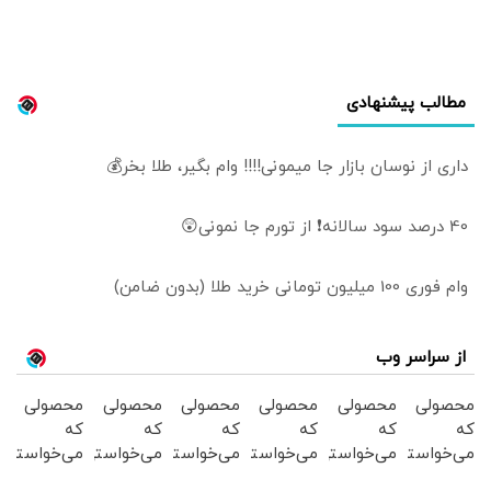
مطالب پیشنهادی
داری از نوسان بازار جا میمونی!!!! وام بگیر، طلا بخر💰
40 درصد سود سالانه❗ از تورم جا نمونی😲
وام فوری 100 میلیون تومانی خرید طلا (بدون ضامن)
از سراسر وب
محصولی
محصولی
محصولی
محصولی
محصولی
محصولی
که
که
که
که
که
که
می‌خواستی
می‌خواستی
می‌خواستی
می‌خواستی
می‌خواستی
می‌خواستی
رو در
رو در
رو در
رو در
رو در
رو در