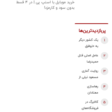
خرید موبایل با اسنپ پی | در ۴ قسط
بدون سود و کارمزد!
پربازدیدترین‌ها
1
یک کشور دیگر
به «توافق
مکه» می
2
عامل اصلی قتل
پیوندد/ ترکیه
حمیدرضا
خیال ایران را
رجب‌زاده
3
روایت آماری
راحت کرد
دستگیر شد
مسعود نیلی از
زندگی ایرانیان
4
رهاسازی
از سال 97 تا
معتادان
1405؛ نرخ ارز،
متجاهر در
5
کالابرگ در
تقریبا ۵۰ برابر
تهران؟/ شرایط
فروشگاه‌های
شده و ۱۶‌
سختی که زنان