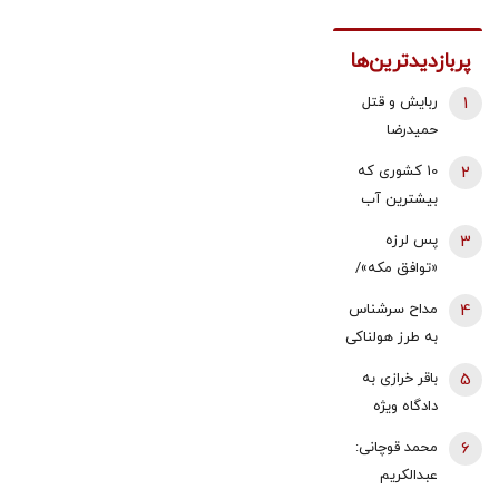
پربازدیدترین‌ها
1
ربایش و قتل
حمیدرضا
رجب‌زاده تایید
2
10 کشوری که
شد/ ارسال
بیشترین آب
ویدئویی از
شیرین جهان را
3
پس لرزه
لحظه قتل او
دارند
«توافق مکه»/
برای
ترکیه توضیح
خانواده‌اش+
4
مداح سرشناس
داد: بر علیه
عکس
به طرز هولناکی
ایران نیست
به قتل رسید /
5
باقر خرازی به
فیلم جنایت
دادگاه ویژه
برای خانواده
روحانیت احضار
6
محمد قوچانی:
ارسال شد
شد/ جهانگیر:
عبدالکریم
اگر در دادگاه