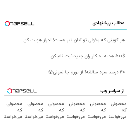
مطالب پیشنهادی
هر کوینی که بخوای تو آبان تتر هست! احراز هویت کن
500$ هدیه به کاربران جدید،ثبت نام کن
40 درصد سود سالانه❗ از تورم جا نمونی😲
از سراسر وب
محصولی
محصولی
محصولی
محصولی
محصولی
محصولی
که
که
که
که
که
که
می‌خواستی
می‌خواستی
می‌خواستی
می‌خواستی
می‌خواستی
می‌خواستی
رو در
رو در
رو در
رو در
رو در
رو در
شکفت
شگفت
شکفت
شگفت
شگفت
شگفت