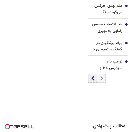
واشنگتن هستند
علم‌الهدی: هرکس
4
می‌گوید جنگ را
تمام کنیم یا منافق
خبر انتصاب محسن
است یا قلب مریض
5
رضایی به دبیری
دارد
شعام تکذیب
پیام پزشکیان در
شد؟/ توضیح مهم
6
گفتگوی تصویری با
خبرگزاری فارس
مرد نامرئی: من
ترامپ برای
هستم! | یک اقدام
7
سوئیس خط و
باقی‌مانده از 5 کار
نشان کشید/ می
مهم رئیس‌جمهور |
توانم با یک امضا
«نه» پزشکیان به
اقتصادتان را به هم
مجریان گوش به
بریزم/ خوشبختانه
فرمان جبلی و
من آدم مهربانی
جلیلی!
هستم
مطالب پیشنهادی