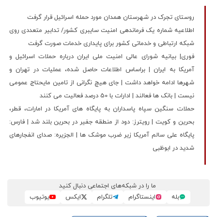
روستای تجرک در شهرستان همدان مورد حمله اسرائیل قرار گرفت
اطلاعیه شماره یک فرماندهی امنیت سایبری کشور/ تدابیر متعددی روی
شبکه ارتباطی و خدماتی کشور برای پایداری خدمات صورت گرفت
فوری| بیانیه شورای عالی امنیت ملی ایران درباره حملات اسرائیل و
آمریکا به ایران | براساس اطلاعات حاصل شده، عملیات در تهران و
شهرها ادامه خواهد داشت | جای هیچ نگرانی از تامین مایحتاج عمومی
نیست | بانک ها فعالند | ادارات با 50 درصد فعالیت می کنند
حملات سنگین سپاه پاسداران به پایگاه های آمریکا در امارات، قطر،
بحرین و کویت | رویترز: دود از منطقه جفیر در بحرین بلند شد | فارس:
پایگاه علی سالم آمریکا زیر ضرب موشک ها | الجزیره: صدای انفجارهای
شدید در ابوظبی
ما را در شبکه‌های اجتماعی دنبال کنید
بله
اینستاگرام
تلگرام
ایکس
یوتیوب