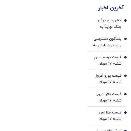
جدید،ثبت
ها با
کننده
کارمزد!
آخرین اخبار
نام کن
ژل
خانگی
سفید
کشورهای درگیر
کننده
1
جنگ نهایتاً به
دندان!
مذاکره می‌رسند/
خرید40%تخفیف
پنتاگون دسترسی
کسی که اصل
2
وزیر دوره بایدن به
مذاکره را زیر سؤال
اطلاعات محرمانه را
می‌برد، الفبای
قیمت درهم امروز
لغو کرد
3
سیاست را هم بلد
شنبه ۱۷ مرداد
نیست/ پزشکیان
۱۴۰۵/ افزایش
اگر قصد استعفا
قیمت یورو امروز
قیمت درهم
4
داشت، رسما اعلام
شنبه ۱۷ مرداد
می‌کرد
۱۴۰۵/ افزایش
قیمت دلار امروز
قیمت یورو
5
شنبه ۱۷ مرداد
۱۴۰۵/ افزایش
قیمت طلا امروز
قیمت دلار
6
شنبه ۱۷ مرداد
۱۴۰۵/ افزایش
شش ماه پس از