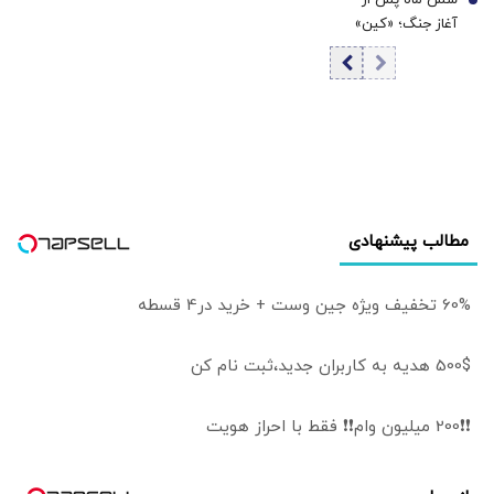
قیمت طلا
7
آغاز جنگ؛ «کین»
برای خروج از جنگ
دست به کار شد/
ترامپ حملات
برنامه‌ریزی‌شده را
به‌طور کامل از
دستور کار خارج
نکرده/ گزینه
عملیات زمینی
مطالب پیشنهادی
وجود دارد؛ اما کسی
خواستار آن نیست
60% تخفیف ویژه جین وست + خرید در4 قسطه
500$ هدیه به کاربران جدید،ثبت نام کن
❗❗200 میلیون وام❗❗ فقط با احراز هویت