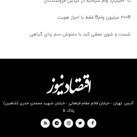
تا 3میلیارد وام سرمایه در گردش فروشندگان
❗❗200 میلیون وام❗❗ فقط با احراز هویت
شست و شوی عمقی کبد با دمنوش سم زدای گیاهی
آدرس: تهران - خیابان قائم مقام فراهانی - خیابان شهید محمدی خدری (شاهین)
پلاک ۵