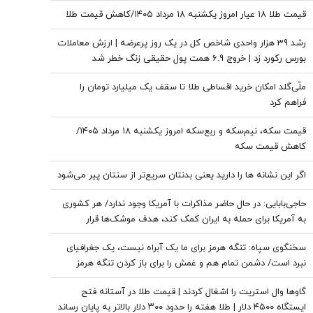
قیمت طلا ۱۸ عیار امروز یکشنبه ۱۸ مرداد ۱۴۰۵/کاهش قیمت طلا
رشد 39 هزار واحدی شاخص کل در یک روز پرعرضه | ارزش معاملات
بورس رکورد زد | خروج 6.9 همت پول حقیقی زنگ خطر شد
ملّی‌گلد امکان خرید اقساطی طلا تا سقف یک میلیارد تومان را
فراهم کرد
قیمت سکه، نیم‌سکه و ربع‌سکه امروز یکشنبه ۱۸ مرداد ۱۴۰۵/
کاهش قیمت سکه
اگر این نشانه ها را دارید یعنی بدنتان سریع‌تر از سنتان پیر می‌شود
حاجی‌بابایی: در حال حاضر مذاکرات با آمریکا وجود ندارد/ هر کشوری
به آمریکا برای حمله به ایران کمک کند، هدف موشک‌ها قرار
می‌گیرد
سخنگوی سپاه: تنگه هرمز برای ما یک آبراه نیست، یک جغرافیای
نبرد است/ دشمن تمام هم و غمش را برای باز کردن تنگه هرمز
گذاشته است
گاوها وال استریت را اشغال کردند | قیمت طلا در آستانه فتح
ایستگاه ۴۵۰۰ دلار | طلا هفته را حدود ۳۰۰ دلار بالاتر به پایان رساند