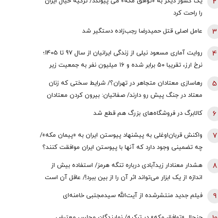
2
یک کشور دیگر به «توافق مکه» می پیوندد/ ترکیه خیال ایران
را راحت کرد
3
عامل اصلی قتل حمیدرضا رجب‌زاده دستگیر شد
4
روایت آماری مسعود نیلی از زندگی ایرانیان از سال 97 تا 1405؛
نرخ ارز، تقریبا ۵۰ برابر شده و ۱۶‌ میلیون نفر به جمعیت زیر
خط فقر افزوده شده | سرنوشت ایرانِ فردا توسط یکی از دو
5
رهاسازی معتادان متجاهر در تهران؟/ شرایط سختی که زنان
رویکرد ساخته می‌شود؛ حکمرانی عرصه جنگاوری است یا عرصه
معتاد در جنگ پیش رو دارند/ صفاتیان: بیرون کردن معتادان
فراهم‌آوری صلح؟
متجاهر از مراکز فقط یک بهانه است
6
کالابرگ در فروشگاه‌های بزرگ هم قطع شد
7
واکنش قربان‌اوغلی به پیشنهاد پیوستن ایران به «پیمان مکه»/
چه تضمینی وجود دارد که آنها با پیوستن ایران موافقت کنند؟
8
هشدار معنادار زیدآبادی درباره تنگه هرمز/ استفاده بیش از
اندازه از یک ابزار می‌تواند اثر آن را از بین ببرد!/ عاقل آن است
که اندیشه کند پایان را
9
فیلم جدید منتشرشده از آیت‌الله سیدمجتبی خامنه‌ای
جنجال «توافق مکه» در ترکیه/ نمایندگان مجلس معترض