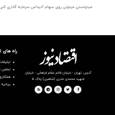
میدونستی میتونی روی سهام آدیداس سرمایه گذاری کنی
راه های 
تبلیغات
تماس با
آدرس: تهران - خیابان قائم مقام فراهانی - خیابان
همکاری 
شهید محمدی خدری (شاهین) پلاک ۵
بیانیه 