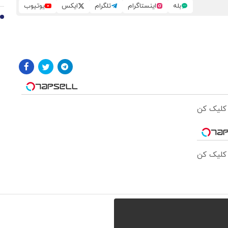
بله
اینستاگرام
تلگرام
ایکس
یوتیوب
10
 کلیک کن
 کلیک کن