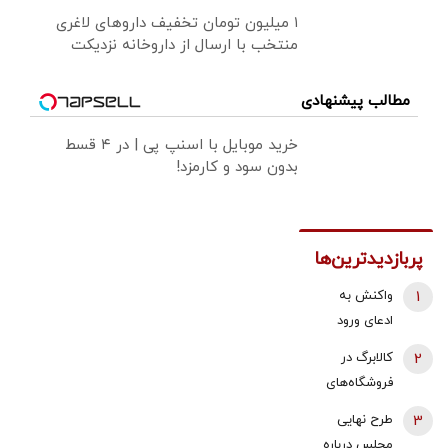
۱ میلیون تومان تخفیف داروهای لاغری
منتخب با ارسال از داروخانه نزدیکت
مطالب پیشنهادی
خرید موبایل با اسنپ پی | در ۴ قسط
بدون سود و کارمزد!
پربازدیدترین‌ها
1
واکنش به
ادعای ورود
هواگردها به
2
کالابرگ در
کشور ٣٠
فروشگاه‌های
دقیقه قبل از
بزرگ هم قطع
3
طرح نهایی
حمله به بیت
شد
مجلس درباره
رهبری/ رییس