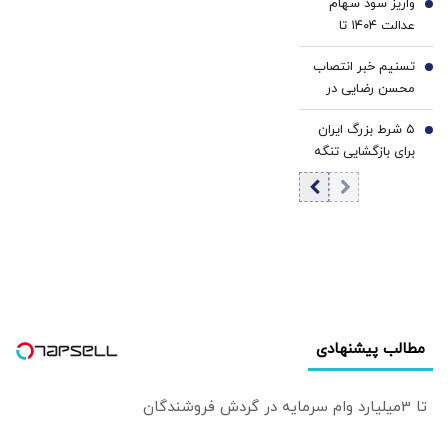
واریز سود سهام
5
عدالت ۱۴۰۴ تا
هفته دولت /
تسنیم خبر انتصاب
شورای عالی بورس
6
محسن رضایی در
خبر داد
شعام را حذف کرد
۵ شرط بزرگ ایران
7
برای بازگشایی تنگه
هرمز/ وال‌استریت
ژورنال خبر داد
مطالب پیشنهادی
تا 3میلیارد وام سرمایه در گردش فروشندگان