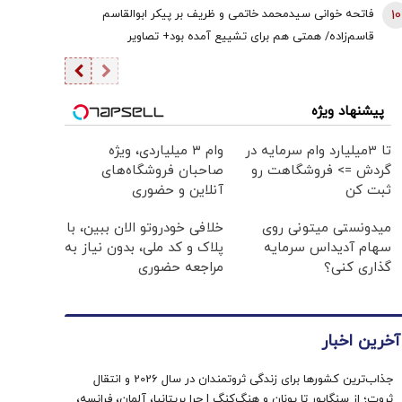
10
فاتحه خوانی سیدمحمد خاتمی و ظریف بر پیکر ابوالقاسم
قاسم‌زاده/ همتی هم برای تشییع آمده بود+ تصاویر
پیشنهاد ویژه
تا 3میلیارد وام سرمایه در
وام ۳ میلیاردی، ویژه
گردش => فروشگاهت رو
صاحبان فروشگاه‌های
ثبت کن
آنلاین و حضوری
میدونستی میتونی روی
خلافی خودروتو الان ببین، با
سهام آدیداس سرمایه
پلاک و کد ملی، بدون نیاز به
گذاری کنی؟
مراجعه حضوری
آخرین اخبار
جذاب‌ترین کشورها برای زندگی ثروتمندان در سال 2026 و انتقال
ثروت؛ از سنگاپور تا یونان و هنگ‌کنگ | چرا بریتانیا، آلمان، فرانسه،