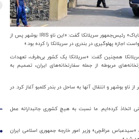
به گزارش اقتصادنیوز به نقل از ایسنا، «آنورا کومارا دیسانایاک» رئیس‌جمهور سریلانکا گفت: «این ناو IRIS بوشهر پس از
 اجازه پهلوگیری در بندری در سریلانکا را کرده بود.»
ریلانکا همچنین گفت: «سریلانکا یک کشور بی‌طرف، تعهدات
خانه‌های مربوطه از جمله سفارتخانه‌های ایران، تصمیم به
زود: «این کشور عملیات نجاتی را برای نجات ۲۰۸ نفر از ناو بوشهر و انتقال آنها به ساحل در بندر کلمبو آغاز کرد. در
نی اتخاذ کرده‌ایم. ما نسبت به هیچ کشوری جانبدارانه عمل
، «سیدعباس عراقچی» وزیر امور خارجه جمهوری اسلامی ایران
1