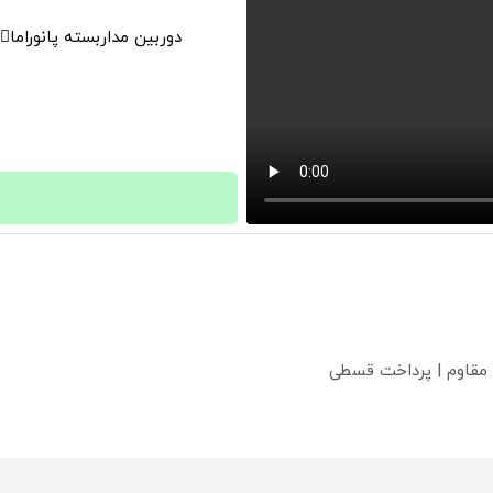
دوربین مداربسته پانوراما👈🏻 قابلیت چرخش 0
 مقاوم | پرداخت قسطی
؟