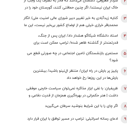
2
سردار معروفی: دشمنان می‌دانند که قادر به تصرف یک وجب از
خاک ایران نیستند/ اگر چنین حماقتی کنند، گورستان خود را در
آنجا خواهند یافت/ دیپلماسی بدون پشتیبانی مردمی
3
کنایه زیدآبادی به خبر تغییر دبیر شورای عالی امنیت ملی/ انگار
امکان‌پذیر نیست
محمدباقر خرازی خیلی هم از اوضاع کشور بی‌خبر نیست، این ما
هستیم که بی‌خبریم
4
استاد دانشگاه شیکاگو هشدار داد/ ایران پس از جنگ،
قدرتمندتر از گذشته ظاهر شده/ ترامپ ممکن است برای
دستیابی به یک پیروزی نمادین پیش از انتخابات میان‌دوره‌ای
5
مستمری بازنشستگان تامین اجتماعی در چه صورتی قطع می
کنگره، به عملیات زمینی روی بیاورد
شود؟
6
پاییز پر بارش در راه ایران/ منتظر ال‌نینو باشید/ بیشترین
بارش‌ها در این روزها رخ خواهد داد
7
ظریفیان: با نفی ابزار مذاکره نمی‌توان سیاست خارجی موفقی
داشت | هنر حکمرانی در بهره‌گیری همزمان از قدرت دفاعی و
ظرفیت‌های دیپلماتیک است، نه حذف یکی به نفع دیگری
8
اگر چای را با این شرایط بنوشید سرطان می‌گیرید
9
ادعای رسانه اسرائیلی: ترامپ در مسیر توافق با ایران قرار دارد