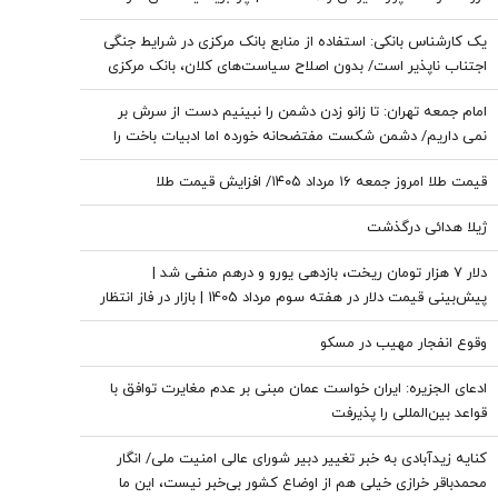
نروژ و کره جنوبی درحال از دست دادن جذابیت هستند؟
یک کارشناس بانکی: استفاده از منابع بانک مرکزی در شرایط جنگی
اجتناب ناپذیر است/ بدون اصلاح سیاست‌های کلان، بانک مرکزی
به تنهایی قادر به مهار تورم نیست
امام جمعه تهران: تا زانو زدن دشمن را نبینیم دست از سرش بر
نمی داریم/ دشمن شکست مفتضحانه خورده اما ادبیات باخت را
هم بلد نیست
قیمت طلا امروز جمعه ۱۶ مرداد ۱۴۰۵/ افزایش قیمت طلا
ژیلا هدائی درگذشت
دلار ۷ هزار تومان ریخت، بازدهی یورو و درهم منفی شد |
پیش‌بینی قیمت دلار در هفته سوم مرداد 1405 | بازار در فاز انتظار
وقوع انفجار مهیب در مسکو
ادعای الجزیره: ایران خواست عمان مبنی بر عدم مغایرت توافق با
قواعد بین‌المللی را پذیرفت
کنایه زیدآبادی به خبر تغییر دبیر شورای عالی امنیت ملی/ انگار
محمدباقر خرازی خیلی هم از اوضاع کشور بی‌خبر نیست، این ما