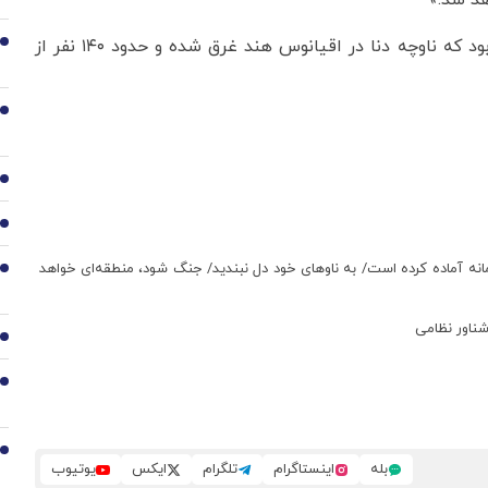
هد شد.»
صبح روز چهارشنبه، نیروی دریایی سریلانکا گزارش داده بود که ناوچه دنا در اقیانوس هند غرق شده و حدود ۱۴۰ نفر از
2
3
4
5
نه آماده کرده است/ به ناوهای خود دل نبندید/ جنگ شود، منطقه‌ای خواهد
6
7
8
9
بله
اینستاگرام
تلگرام
ایکس
یوتیوب