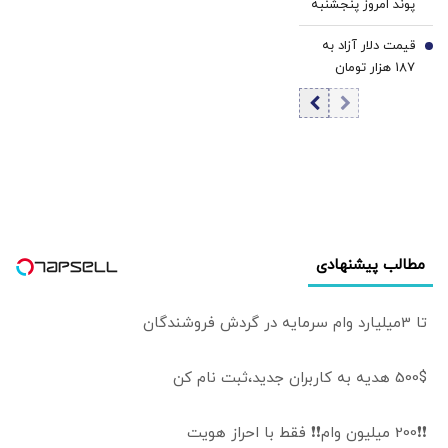
پوند امروز پنجشنبه
ونس
۱۵ مرداد 1405/
قیمت دلار آزاد به
کاهش قیمت دلار و
7
187 هزار تومان
یورو
رسید
مطالب پیشنهادی
تا 3میلیارد وام سرمایه در گردش فروشندگان
500$ هدیه به کاربران جدید،ثبت نام کن
❗❗200 میلیون وام❗❗ فقط با احراز هویت