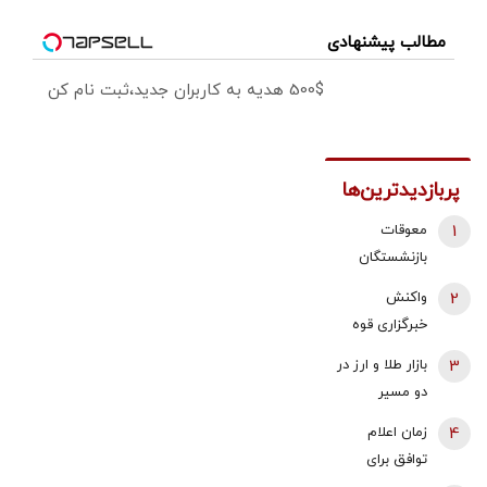
مطالب پیشنهادی
500$ هدیه به کاربران جدید،ثبت نام کن
پربازدیدترین‌ها
1
معوقات
بازنشستگان
تأمین اجتماعی
2
واکنش
واریز می‌شود
خبرگزاری قوه
قضائیه به
3
بازار طلا و ارز در
ادعای نماینده
دو مسیر
مجلس درباره
متفاوت؛ دلار
4
زمان اعلام
شیوه ردیابی و
عقب نشست،
توافق برای
ترور شهید
طلا و سکه با
بازگشایی تنگه