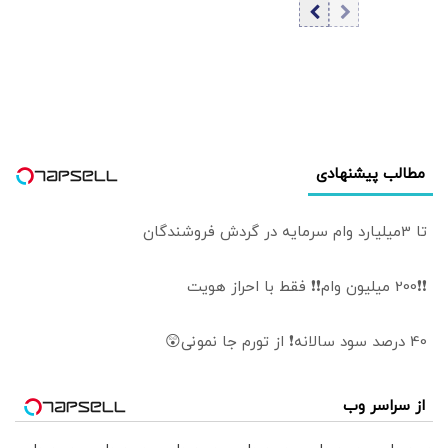
مرداد ۱۴۰۵/ افزایش
قیمت سکه
مطالب پیشنهادی
تا 3میلیارد وام سرمایه در گردش فروشندگان
❗❗200 میلیون وام❗❗ فقط با احراز هویت
40 درصد سود سالانه❗ از تورم جا نمونی😲
از سراسر وب