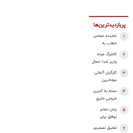
پربازدیدترین‌ها
1
نماینده مجلس
خطاب به
بقایی: شما
2
کالابرگ مرداد
سخنگو
واریز شد/ اعمال
هستید، نه
تغییرات جدید
3
کارگران آلمانی
سخن‌نگو!
در زمان بندی
مرفه‌ترین
کارگران اروپا |
4
حمله به آخرین
قدرت خرید
خروجی خلیج
حداقل دستمزد
فارس | نگرانی
5
زمان اعلام
در آلمان رشد
بازارها از تهدید
توافق برای
کرد
در گلوگاه تازه |
بازگشایی تنگه
6
تعلیق تصمیم،
پیام حمله
هرمز اعلام شد