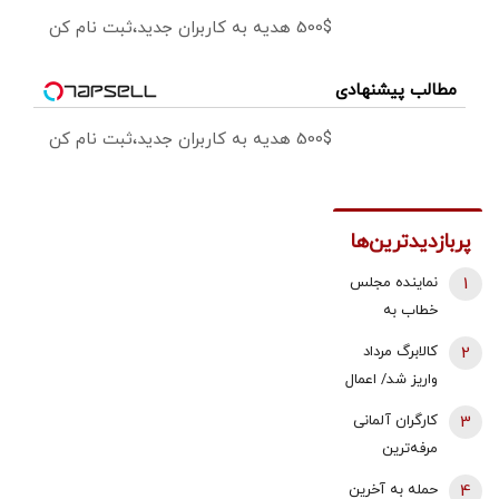
500$ هدیه به کاربران جدید،ثبت نام کن
مطالب پیشنهادی
500$ هدیه به کاربران جدید،ثبت نام کن
پربازدیدترین‌ها
1
نماینده مجلس
خطاب به
بقایی: شما
2
کالابرگ مرداد
سخنگو
واریز شد/ اعمال
هستید، نه
تغییرات جدید
3
کارگران آلمانی
سخن‌نگو!
در زمان بندی
مرفه‌ترین
کارگران اروپا |
4
حمله به آخرین