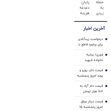
حمله
پایان
جدید،ثبت
احراز
به
دغدغه
نام کن
هویت
زردی
هزینه
دندان
های
ها با
دندان
آخرین اخبار
ژل
پزشکی
سفید
با پک
درخواست زیدآبادی
کننده
سفید
1
برای برخورد قاطع با
دندان!
کننده
خرازی/ مصونیت
خرید40%تخفیف
خانگی
فوری/ بیانیه
تندروها از کجا
2
خانواده شهید
می‌آید؟
لاریجانی در واکنش
قیمت دلار، یورو و
به ادعای جنجالی
3
پوند امروز پنجشنبه
سردار کوثری
۱۵ مرداد 1405/
قیمت دلار آزاد به
کاهش قیمت دلار و
4
187 هزار تومان
یورو
رسید
قیمت دینار عراق
5
امروز پنجشنبه ۱۵