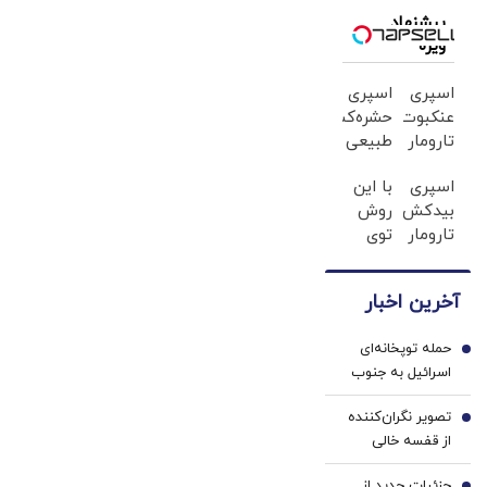
در تنگه هرمز +
پیشنهاد
ویژه
فیلم
اسپری
اسپری
عنکبوت‌‌کش
حشره‌کش
تارومار
طبیعی
ازبین‌برنده
تارومار
اسپری
با این
انواع
سازگار
بیدکش
روش
عنکبوت
با
تارومار
توی
محیط
با
خونه،سفیدی
زیست
اثرفوری
و
و با
آخرین اخبار
،
زیبایی
محافظت
محافظ
دندوناتو
طبیعی
حمله توپخانه‌ای
لباس
برگردون
1
اسرائیل به جنوب
در
(40%off)
لبنان+ جزئیات
مقابل
تصویر نگران‌کننده
2
بید
از قفسه خالی
داروخانه‌ها؛ چرا
جزئیات جدید از