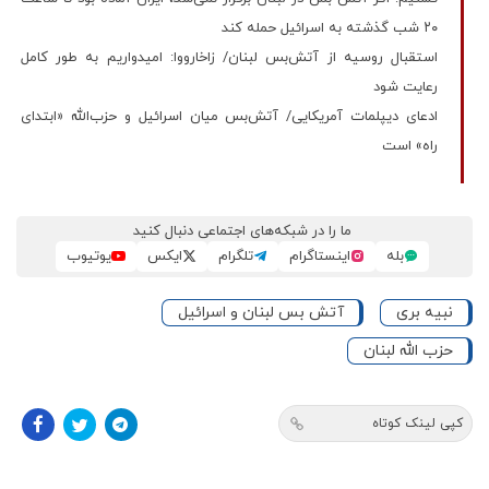
۲۰ شب گذشته به اسرائیل حمله کند
استقبال روسیه از آتش‌بس لبنان/ زاخارووا: امیدواریم به طور کامل
رعایت شود
ادعای دیپلمات آمریکایی/ آتش‌بس میان اسرائیل و حزب‌الله «ابتدای
راه» است
ما را در شبکه‌های اجتماعی دنبال کنید
بله
اینستاگرام
تلگرام
ایکس
یوتیوب
نبیه بری
آتش بس لبنان و اسرائیل
حزب الله لبنان
کپی لینک کوتاه