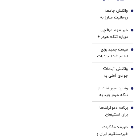
LS9
به
شد
واکنش جامعه
رسماً
ایران،
1
روحانیت مبارز به
وارد
IM LS9
اظهارات باقر خرازی:
بازار
رسماً
خبر مهم عراقچی
اظهارات باقر خرازی
2
ایران
رونمایی
درباره تنگه هرمز +
نه صدای روحانیت
شد
شد
فیلم
است، نه پیام
قیمت جدید برنج
3
انقلاب
اعلام شد+ جزئیات
واکنش آیت‌الله
4
جوادی آملی به
شایعه استعفای
ونس: عبور نفت از
پزشکیان
5
تنگه هرمز باید به
حداکثر خود برسد |
برنامه دموکرات‌ها
هنوز تا پایان بازی با
6
برای استیضاح
ایران فاصله داریم و
ترامپ
در میانه آن
ظریف: مذاکرات
7
هستیم | باید
غیرمستقیم ایران و
ببینیم آیا ایرانی‌ها