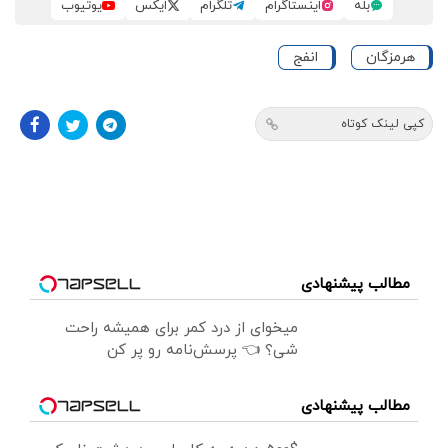
بله
اینستاگرام
تلگرام
ایکس
یوتیوب
هرمزگان
انفج
کپی لینک کوتاه
مطالب پیشنهادی
میخوای از درد کمر برای همیشه راحت
شی؟ 👈 پرسش‌نامه رو پر کن
مطالب پیشنهادی