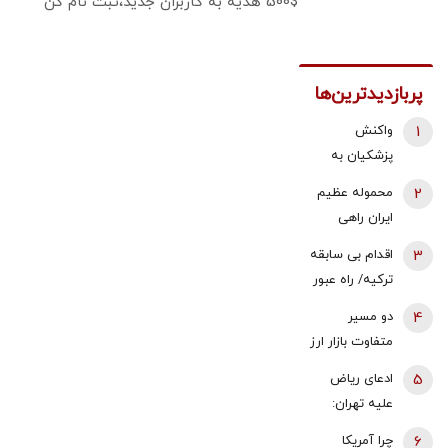
500$ هدیه به کاربران جدید،ثبت نام کن
پربازدیدترین‌ها
1
واکنش
پزشکیان به
استعفای
2
محموله عظیم
ذوالقدر از
ایران راهی
دبیری شعام/
عراق شد +
3
اقدام بی سابقه
استعفا تایید
جزئیات
ترکیه/ راه عبور
شد؟
روسیه بسته
4
دو مسیر
شد
متفاوت بازار ارز
و طلا؛ سقوط
5
ادعای ریاض
یک‌کاناله دلار
علیه تهران:
در برابر جهش
ایران مسئول
6
چرا آمریکا
قیمت طلا |