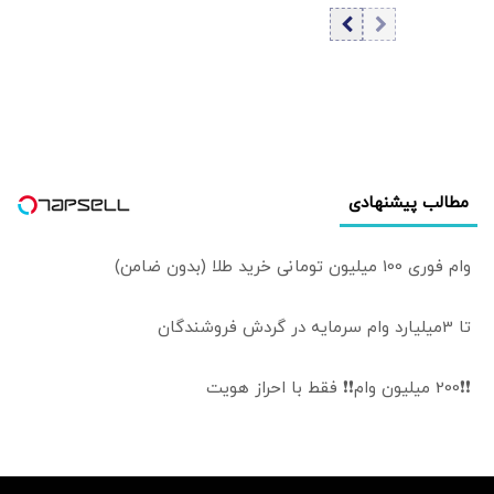
آمریکا می‌تواند مانع
حاضرند تغییرات
نتیجه مطلوب شود
بلندمدت ایجاد کنند
| اروپا را نمی‌توان از
یا نه
معادلات حذف کرد |
مدیریت تنش با
آمریکا پیش‌شرط
گسترش روابط با
جهان است
مطالب پیشنهادی
وام فوری 100 میلیون تومانی خرید طلا (بدون ضامن)
تا 3میلیارد وام سرمایه در گردش فروشندگان
❗❗200 میلیون وام❗❗ فقط با احراز هویت