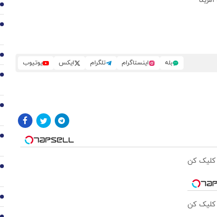
آمریکا
1
2
3
بله
اینستاگرام
تلگرام
ایکس
یوتیوب
4
5
6
 کلیک کن
7
8
 کلیک کن