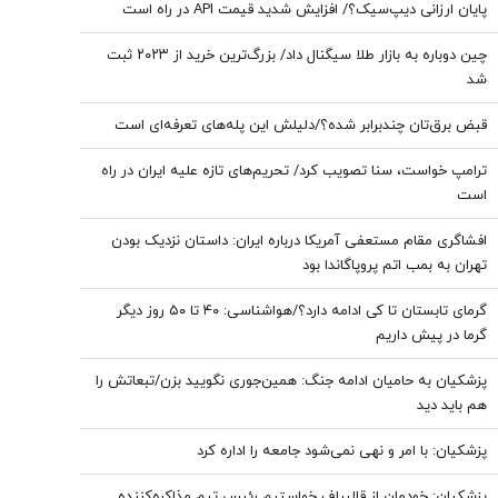
پایان ارزانی دیپ‌سیک؟/ افزایش شدید قیمت API در راه است
چین دوباره به بازار طلا سیگنال داد/ بزرگ‌ترین خرید از ۲۰۲۳ ثبت
شد
قبض برق‌تان چندبرابر شده؟/دلیلش این پله‌های تعرفه‌ای است
ترامپ خواست، سنا تصویب کرد/ تحریم‌های تازه علیه ایران در راه
است
افشاگری مقام مستعفی آمریکا درباره ایران: داستان نزدیک بودن
تهران به بمب اتم پروپاگاندا بود
گرمای تابستان تا کی ادامه دارد؟/هواشناسی: ۴۰ تا ۵۰ روز دیگر
گرما در پیش داریم
پزشکیان به حامیان ادامه جنگ: همین‌جوری نگویید بزن/تبعاتش را
هم باید دید
پزشکیان: با امر و نهی نمی‌شود جامعه را اداره کرد
پزشکیان: خودمان از قالیباف خواستیم رئیس تیم مذاکره‌کننده