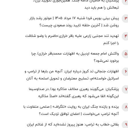
2
پزشکیان به حامیان ادامه جنگ: همین‌جوری نگویید بزن/
تبعاتش را هم باید دید
3
پیش بینی بورس فردا شنبه 17 مرداد 1405 | موتور رشد بازار
روشن شد | آخرین حلقه تایید روند صعودی چیست؟
4
تهدید تند مجتبی زارعی علیه باقر خرازی:حاضرم با وضو شلاقت
را اجرا کنم
5
واکنش امام جمعه اردبیل به اظهارات محمدباقر خرازی/ چرا
برخورد نمی‌شود؟
6
اظهارات جنجالی تد کروز درباره ایران: آنچه من بارها از ترامپ و
اسرائیل خواسته‌ام، تسلیح معترضان و تحویل اسلحه به آنان
است
7
پزشکیان: می‌گویند رهبری مخالف مذاکره بود/ در صداوسیما
این‌گونه القا می‌شود که رهبری گفته‌اند «اصلاً مذاکره
نمی‌کنیم» / ما با اجازه ایشان مذاکره کردیم
8
برنده و بازنده جنگ ایران به روایت «تلگراف» | صلحی متفاوت با
آنچه ترامپ می‌خواست | امضای توافق نزدیک است؟
9
بقائی خطاب به ترامپ: هنوز پیروز نشده‌اید که از غنائم ایران