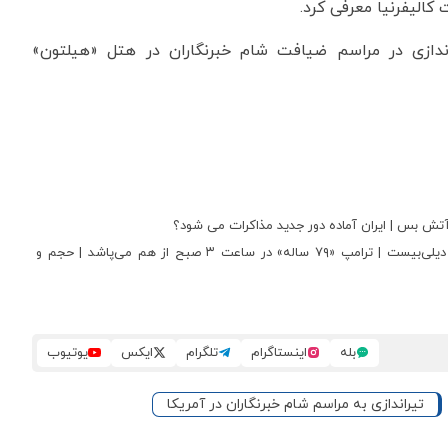
ندازی در مراسم ضیافت شام خبرنگاران در هتل «هیلتون»
آتش بس | ایران آماده دور جدید مذاکرات می شود؟
تحلیل فعالیت های آنلاین ترامپ در ساعات بامدادی به روایت دیلی‌بیست | ترامپ «۷۹ ساله» در ساعت ۳ صبح از هم می‌پاشد | حجم و
بله
اینستاگرام
تلگرام
ایکس
یوتیوب
تیراندازی به مراسم شام خبرنگاران در آمریکا