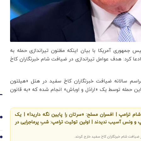
رئیس جمهوری آمریکا با بیان اینکه مظنون تیراندازی حمله به
ا کرد: هدف عوامل تیراندازی در ضیافت شام خبرنگاران کاخ
اسم سالانه ضیافت خبرنگاران کاخ سفید در هتل «هیلتون
ین حمله توسط یک «اراذل و اوباش» انجام شده که «به قانون
ام ترامپ | افسران مسلح: «سرتان را پایین نگه دارید!» | یک
1
مپ و ونس آسیب ندیدند | اولین توئیت ترامپ: شبِ پرماجرایی در
از ضیافت شام خبرنگاران کاخ سفید خارج کردند.
2