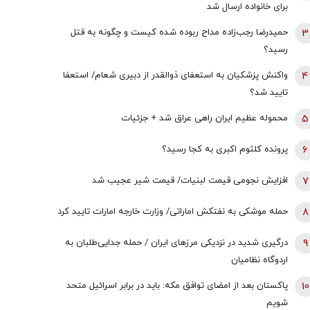
برای خانواده ارسال شد
3
حمیدرضا رجب‌زاده مداح ربوده شده کیست و چگونه به قتل
رسید؟
4
واکنش پزشکیان به استعفای ذوالقدر از دبیری شعام/ استعفا
تایید شد؟
5
محموله عظیم ایران راهی عراق شد + جزئیات
6
پرونده کلثوم اکبری به کجا رسید؟
7
افزایش نجومی قیمت لبنیات/ قیمت شیر عجیب شد
8
حمله موشکی به نفتکش اماراتی/ وزارت خارجه امارات تایید کرد
9
درگیری شدید در نزدیکی مرز‌های ایران / حمله جدایی‌طلبان به
اردوگاه نظامیان
10
پاکستان بعد از امضای توافق مکه: باید در برابر اسرائیل متحد
شویم