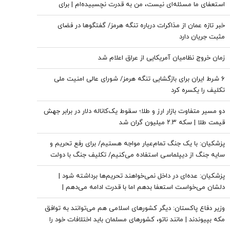
استعفای ما مسئله‌ای نیست، من به قدرت نچسبیده‌ام | برای
همیشه که نمی‌توان جنگید | برنامه این بود که حتی به پاسگاه‌های
خبر تازه عمان از مذاکرات درباره تنگه هرمز/ گفتگوها در فضای
مرزی ما حمله شود
مثبت جریان دارد
زمان خروج نظامیان آمریکایی از عراق اعلام شد
۶ شرط ایران برای بازگشایی تنگه هرمز/ شورای عالی امنیت ملی
تکلیف را یکسره کرد
دو مسیر متفاوت بازار ارز و طلا؛ سقوط یک‌کاناله دلار در برابر جهش
قیمت طلا | سکه ۲.۳ میلیون گران شد
پزشکیان: با یک جنگ تمام‌عیار مواجه هستیم/ برای رفع تحریم و
سایه جنگ از دیپلماسی استفاده می‌کنیم/ تکلیف جنگ با دولت
نیست
پزشکیان: عده‌ای در داخل نمی‌خواهند تحریم‌ها برداشته شود |
دلشان می‌خواست استعفا بدهم اما با قدرت ادامه می‌دهم |
قالیباف بهترین همکاری را با دولت دارد
وزیر دفاع پاکستان: دیگر کشورهای اسلامی هم می‌توانند به توافق
مکه بپیوندند | مانند ناتو، کشورهای مسلمان باید اختلافات خود را