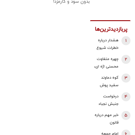
بدون سود و کارمزد!
پربازدیدترین‌ها
1
هشدار درباره
خطرات شیوع
این ماده مخدر/
2
چهره متفاوت
حتی یک‌بار
محسنی اژه ای،
تجربه هم
بدون عبا و
3
کوه دماوند
خطرناک است
عمامه + عکس
سفید پوش
شد + فیلم
4
درخواست
جنبش نجباء
عراق برای حمله
5
خبر مهم درباره
نظامی به
قانون
عربستان/ اکرم
بازنشستگی /
6
امام جمعه
الکعبی: