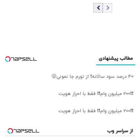
پیشین بانک مرکزی
آمریکا می شود؟ |
| چرا سیاست پولی
چرا پیمان مکه، هم
کافی نیست؟ | راه
هند را نگران کرد
مهار تورم از کدام
هم اسرائیل را؟
مسیر می‌گذرد؟
مطالب پیشنهادی
40 درصد سود سالانه❗ از تورم جا نمونی😲
❗❗200 میلیون وام❗❗ فقط با احراز هویت
❗❗200 میلیون وام❗❗ فقط با احراز هویت
از سراسر وب