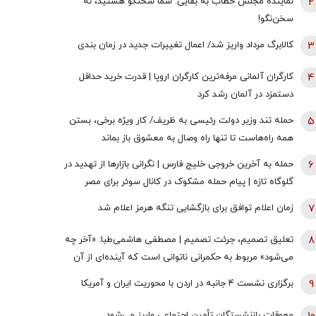
2
نماینده مجلس خطاب به بقایی: شما سخنگو هستید، نه
سخن‌نگو!
3
کالابرگ مرداد واریز شد/ اعمال تغییرات جدید در زمان بندی
4
کارگران آلمانی مرفه‌ترین کارگران اروپا | قدرت خرید حداقل
دستمزد در آلمان رشد کرد
5
حمله تند وزیر دولت رئیسی به ظریف/ کار ویژه برخی، بستن
همه راه‌هاست تا تنها راه وصال به معشوق باز بماند
6
حمله به آخرین خروجی خلیج فارس | نگرانی بازارها از تهدید در
گلوگاه تازه | پیام حمله مشکوک در کانال سوئر برای مصر
چیست؟
7
زمان اعلام توافق برای بازگشایی تنگه هرمز اعلام شد
8
تعلیق تصمیم، جرئت تصمیم | مصطفی هاشمی‌طبا: «آخر چه
می‌شود» مربوط به حکمرانی ناتوانی است که آینده‌ای از آن
خود نمی‌بیند
9
برگزاری نشست ۴ جانبه در اردن با محوریت ایران و آمریکا
معوقات بازنشستگان تأمین اجتماعی واریز می‌شود