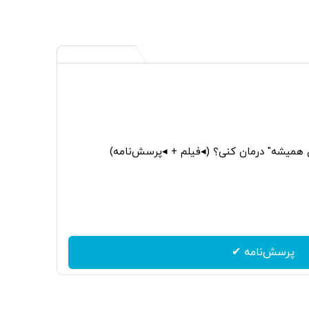
ی همیشه" درمان کنی؟ (◂فیلم + ◂پرسش‌نامه)
پرسش‌نامه ✔