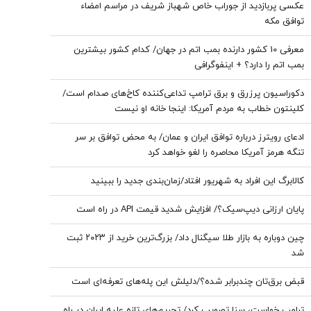
عکسی پربازدید از جوراب‌ خاص شهباز شریف در مراسم امضاء
توافق‌ مکه
معرفی 10 کشور دارنده بمب اتم در جهان/ کدام کشور بیشترین
بمب اتم را دارد؟ + اینفوگرافی
دکوراسیون پرزرق‌ و برق ترامپ تداعی‌کننده کاخ‌های صدام است/
کلینتون خطاب به مردم آمریکا: اینجا خانه او نیست
ادعای رویترز درباره توافق ایران و عمان/ به محض توافق بر سر
تنگه هرمز آمریکا محاصره را لغو خواهد کرد
کالابرگ این افراد به شهریور افتاد/زمان‌بندی جدید را ببینید
پایان ارزانی دیپ‌سیک؟/ افزایش شدید قیمت API در راه است
چین دوباره به بازار طلا سیگنال داد/ بزرگ‌ترین خرید از ۲۰۲۳ ثبت
شد
قبض برق‌تان چندبرابر شده؟/دلیلش این پله‌های تعرفه‌ای است
ترامپ خواست، سنا تصویب کرد/ تحریم‌های تازه علیه ایران در راه