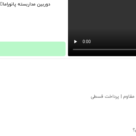
دوربین مداربسته پانوراما👈🏻 قابلیت چرخش 0
 مقاوم | پرداخت قسطی
؟