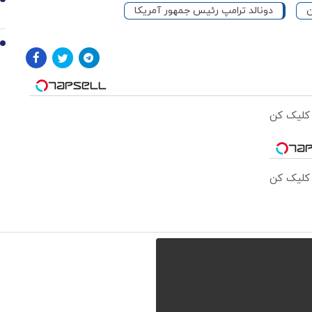
9
ن
دونالد ترامپ رئیس جمهور آمریکا
10
 کلیک کن
 کلیک کن