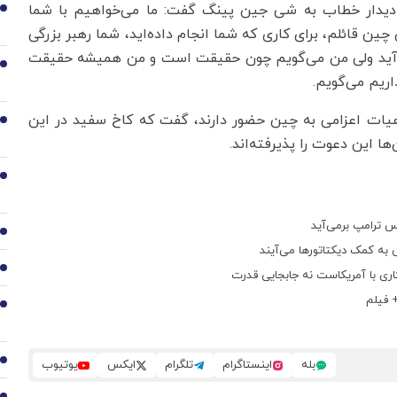
 دیدار خطاب به شی جین پینگ گفت: ما می‌خواهیم با شما
1
 چین قائلم، برای کاری که شما انجام داده‌اید، شما رهبر بزرگی
ی‌آید ولی من می‌گویم چون حقیقت است و من همیشه حقیقت
2
اریم می‌گویم.
ر هیات اعزامی به چین حضور دارند، گفت که کاخ سفید در این
3
4
س ترامپ برمی‌آید
5
ی به کمک دیکتاتورها می‌آیند
6
کاری با آمریکاست نه جابجایی قدرت
 فیلم
7
8
بله
اینستاگرام
تلگرام
ایکس
یوتیوب