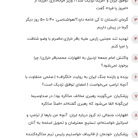
2
توافق ایران و آمریکا نزدیک شد؟/ وزیر خزانه‌داری آمریکا از
«امروز یا فردا» گفت
3
گرمای تابستان تا کی ادامه دارد؟/هواشناسی: ۴۰ تا ۵۰ روز دیگر
گرما در پیش داریم
4
تهدید تند مجتبی زارعی علیه باقر خرازی:حاضرم با وضو شلاقت
را اجرا کنم
5
واکنش امام جمعه اردبیل به اظهارات محمدباقر خرازی/ چرا
برخورد نمی‌شود؟
6
برنده و بازنده جنگ ایران به روایت «تلگراف» | صلحی متفاوت با
آنچه ترامپ می‌خواست | امضای توافق نزدیک است؟
7
پزشکیان: می‌گویند رهبری مخالف مذاکره بود/ در صداوسیما
این‌گونه القا می‌شود که رهبری گفته‌اند «اصلاً مذاکره
نمی‌کنیم» / ما با اجازه ایشان مذاکره کردیم
8
اظهارات جنجالی تد کروز درباره ایران: آنچه من بارها از ترامپ و
اسرائیل خواسته‌ام، تسلیح معترضان و تحویل اسلحه به آنان
است
9
پزشکیان: خودمان از قالیباف خواستیم رئیس تیم مذاکره‌کننده