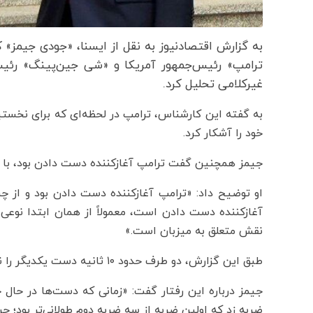
به گزارش اقتصادنیوز به نقل از ایسنا، «جودی جیمز» ک
ترامپ» رئیس‌جمهور آمریکا و «شی جین‌پینگ» رئیس‌
غیرکلامی تحلیل کرد.
به گفته این کارشناس، ترامپ در لحظه‌ای که برای نخستین
خود را آشکار کرد.
جیمز همچنین گفت ترامپ آغازکننده دست دادن بود، با 
او توضیح داد: «ترامپ آغازکننده دست دادن بود و از 
آغازکننده دست دادن است، معمولاً از همان ابتدا نوعی
نقش متعلق به میزبان است.»
طبق این گزارش، دو طرف حدود ۱۰ ثانیه دست یکدیگر را نگه داشتند و ترامپ چند ضربه به دست شی وارد کرد.
جیمز درباره این رفتار گفت: «زمانی که دست‌ها در حال
ضربه زد که اولین ضربه از سه ضربه دوم طولانی‌تر بود؛ ح