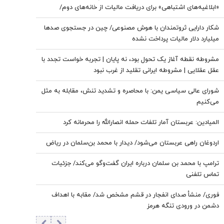
«ابلاغیه‌های اشتباهی» برای دریافت مالیات از خانه‌‌های دوم/
ممدانی زیر تیغ رفت
شکار دارایی ثروتمندان با هوش مصنوعی/ چین در جستجوی صدها
میلیارد دلار مالیات پرداخت نشده
مشروطه نقطه آغاز یک تحول بود، نه پایان | تجربه خواست تجدد با
عقل عقلایی | مشروطه ایرانی تقلید از غرب نبود
شورای عالی سیاسی یمن: با محاصره و تشدید تنش، مقابله به مثل
می‌کنیم
المیادین: عربستان آمار تلفات حمله انصارالله را محرمانه کرد
اردوغان راهی عربستان می‌شود/ دیدار با محمد بن‌سلمان در ریاض
ترامپ با محمد بن سلمان درباره ایران گفت‌وگو می‌کند/ جزئیات
تماس تلفنی
فوری/ منشأ صدای انفجار در قشم مشخص شد/ مقابه با اهداف
دشمن در ورودی تنگه هرمز