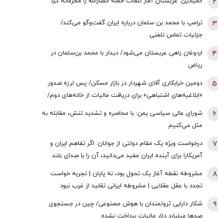
2
المیادین: عربستان آمار تلفات حمله انصارالله را محرمانه کرد
3
ترامپ با محمد بن سلمان درباره ایران گفت‌وگو می‌کند/
جزئیات تماس تلفنی
4
اردوغان راهی عربستان می‌شود/ دیدار با محمد بن‌سلمان در
ریاض
5
دومین خرابکاری آقای شهردار در بازار مسکن/ پس لرزه صدور
«ابلاغیه‌های اشتباهی» برای دریافت مالیات از خانه‌‌های دوم/
ممدانی زیر تیغ رفت
6
شورای عالی سیاسی یمن: با محاصره و تشدید تنش، مقابله به
مثل می‌کنیم
7
درخواست ویژه یک مقام دولتی از جوانان: اگر تفاهم ایران و
آمریکارا برای آینده ایران مفید می‌دانید، آن را با صدای بلند
مطالبه کنید | کنشکر و ‌ذی‌نفع باشید، منفعل نمانید
8
مشروطه نقطه آغاز یک تحول بود، نه پایان | تجربه خواست
تجدد با عقل عقلایی | مشروطه ایرانی تقلید از غرب نبود
9
شکار دارایی ثروتمندان با هوش مصنوعی/ چین در جستجوی
صدها میلیارد دلار مالیات پرداخت نشده