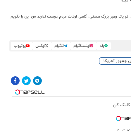
 فیلم
 تو یک رهبر بزرگ هستی، گاهی اوقات مردم دوست ندارند من این را بگویم
بله
اینستاگرام
تلگرام
ایکس
یوتیوب
س جمهور آمریکا
 کلیک کن