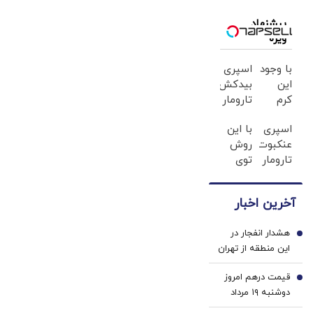
شورای‌عالی
تغییری در
جنگ و سرقت
امنیت ملی
عملکرد این
پیشنهاد
رمزارز چگونه به
ویژه
جایگاه ایجاد
داد کیم جونگ
کند؟
اون رسید؟
با وجود
اسپری
این
بیدکش
کرم
تارومار
گیاهی
با
اسپری
با این
دیگه
اثرفوری
عنکبوت‌‌کش
روش
دور
،
تارومار
توی
بوتاکس
محافظ
ازبین‌برنده
خونه،سفیدی
خط
لباس
انواع
و
قرمز
در
آخرین اخبار
عنکبوت
زیبایی
بکش!
مقابل
دندوناتو
بید
هشدار انفجار در
برگردون
1
این منطقه از تهران
(40%off)
قیمت درهم امروز
2
دوشنبه ۱۹ مرداد
۱۴۰۵/ افزایش