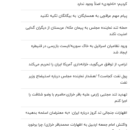
کردیم؛ «ناخودی» اصلاً وجود ندارد
پیام مهم عراقچی به همسایگان: به بیگانگان تکیه نکنید
حمله تند نماینده مجلس به پیمان مکه/ عربستان از دیگران گدایی
امنیت نکند
ورود نظامیان اسرائیل به خاک سوریه/ایست بازرسی در قنیطره
ایجاد شد
ترامپ از توافق می‌گوید، خزانه‌داری آمریکا ایران را تحریم می‌کند
پول نفت کجاست؟ /هشدار نماینده مجلس درباره استیضاح وزیر
نفت
تهدید تند مجتبی زارعی علیه باقر خرازی:حاضرم با وضو شلاقت را
اجرا کنم
اظهارات جنجالی تد کروز درباره ایران: «به معترضان اسلحه بدهید»
واکنش امام جمعه اردبیل به اظهارات محمدباقر خرازی/ چرا برخورد