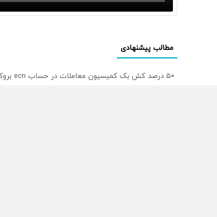
مطالب پیشنهادی
۵۰ درصد کش بک کمیسیون معاملات در حساب ecn بروکر اینوسلو
ترید EURUSD با اسپرد از صفر پیپ
میدونستی میتونی روی سهام آدیداس سرمایه گذاری کنی
از سراسر وب
محصولی که می‌خواستی رو
محصولی که می‌خواستی رو
در شگفت انگیز دیجی‌کالا بخر
در شکفت انگیز دیجی‌کالا ب
!
!