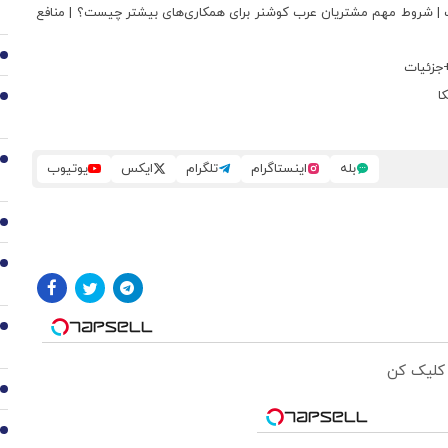
پ | شروط مهم مشتریان عرب کوشنر برای همکاری‌های بیشتر چیست؟ | منافع
2
+جزئیات
ا
3
4
بله
اینستاگرام
تلگرام
ایکس
یوتیوب
5
6
7
 کلیک کن
8
9