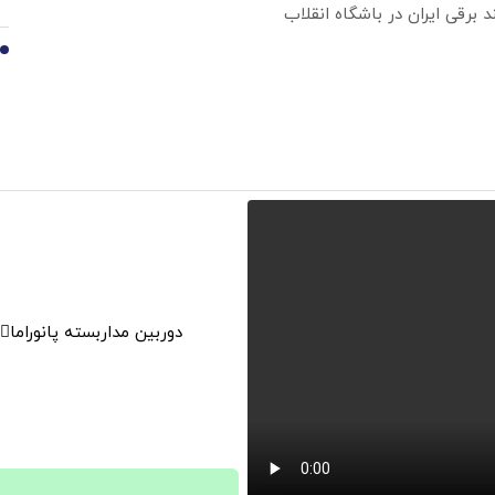
10
دوربین مداربسته پانوراما👈🏻 قابلیت چرخش 0