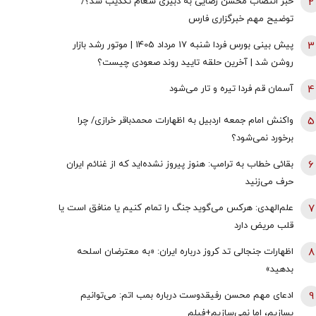
2
خبر انتصاب محسن رضایی به دبیری شعام تکذیب شد؟/
توضیح مهم خبرگزاری فارس
3
پیش بینی بورس فردا شنبه 17 مرداد 1405 | موتور رشد بازار
روشن شد | آخرین حلقه تایید روند صعودی چیست؟
4
آسمان قم فردا تیره و تار می‌شود
5
واکنش امام جمعه اردبیل به اظهارات محمدباقر خرازی/ چرا
برخورد نمی‌شود؟
6
بقائی خطاب به ترامپ: هنوز پیروز نشده‌اید که از غنائم ایران
حرف می‌زنید
7
علم‌الهدی: هرکس می‌گوید جنگ را تمام کنیم یا منافق است یا
قلب مریض دارد
8
اظهارات جنجالی تد کروز درباره ایران: «به معترضان اسلحه
بدهید»
9
ادعای مهم محسن رفیقدوست درباره بمب اتم: می‌توانیم
بسازیم، اما نمی‌سازیم+فیلم