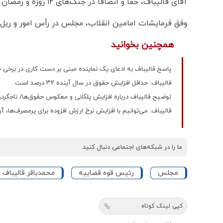
آقای قالیباف، حقاً و انصافاً در جنگ‌های ۱۲ روزه و رمضان و پس از آن، در عرصه‌های «میدان» و «دیپلماسی» جهاد کرد.
وفق فرمایشات امامین انقلاب، مجلس در رأس امور و ریل‌
همچنین بخوانید
پاسخ قالیباف به ادعای یک نماینده مبنی بر دست کاری در برخی 
قالیباف: حداقل افزایش حقوق در سال آینده ۳۲ درصد است
توضیح قالیباف درباره افزایش پلکانی و معکوس حقوق‌ها/ تاجگردون در نامه ای
قالیباف: می‌توانیم با افزایش نرخ ارزش افزوده برای پرمصرف‌ها، آن 
ما را در شبکه‌های اجتماعی دنبال کنید
مجلس
رئیس قوه قضاییه
محمدباقر قاليباف
کپی لینک کوتاه