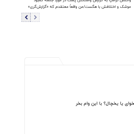
واکنش ترامپ به گزارش واشنگتن پست در مورد جلسه کمبود
موشک و اختلافش با هگست/من واقعاً معتقدم که «گزارش‌گری»
دروغین آنها خیانت‌آمیز است! + عکس
ای یا یخچال؟ با این وام بخر