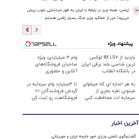
هوش مصنوعی هستند یا به گذشته تعلق دارند
10
ترامپ: همه چیز در رابطه با ایران به طور استثنایی خوب پیش
می‌رود/ من از عملکرد وزیر جنگ بسیار راضی هستم
پیشنهاد ویژه
بازدید از IM LS7 لوکس
وام ۳ میلیاردی، ویژه
ترین شاسی بلند برقی ایران
صاحبان فروشگاه‌های
در باشگاه انقلاب
آنلاین و حضوری
به هر اندازه ای که میخوای
تا 3میلیارد وام سرمایه در
میتونی نقره بخری از
گردش فروشندگان =>
سرمایه ات محافظت کنی
فروشگاهت رو ثبت کن
آخرین اخبار
گفت‌وگوی تلفنی وزرای امور خارجه ایران و موریتانی