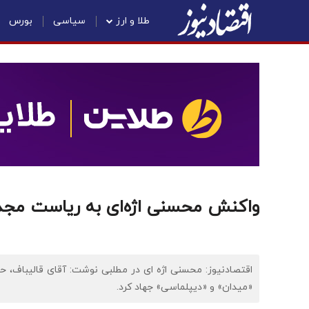
طلا و ارز
سیاسی
بورس
واکنش محسنی اژه‌ای به ریاست مجد
«میدان» و «دیپلماسی» جهاد کرد.