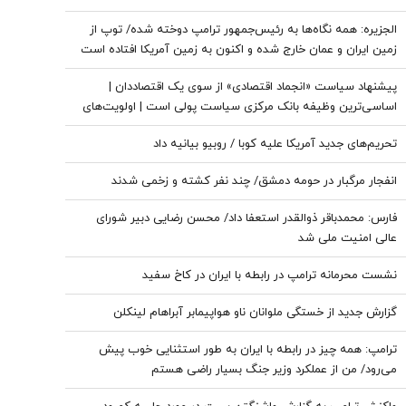
الجزیره: همه نگاه‌ها به رئیس‌جمهور ترامپ دوخته شده/ توپ از
زمین ایران و عمان خارج شده و اکنون به زمین آمریکا افتاده است
پیشنهاد سیاست «انجماد اقتصادی» از سوی یک اقتصاددان |
اساسی‌ترین وظیفه بانک مرکزی سیاست پولی است | اولویت‌های
بانک مرکزی در شرایط فعلی
تحریم‌های جدید آمریکا علیه کوبا / روبیو بیانیه داد
انفجار مرگبار در حومه دمشق/ چند نفر کشته و زخمی شدند
فارس: محمدباقر ذوالقدر استعفا داد/ محسن رضایی دبیر شورای
عالی امنیت ملی شد
نشست محرمانه ترامپ در رابطه با ایران در کاخ سفید
گزارش جدید از خستگی ملوانان ناو هواپیمابر آبراهام لینکلن
ترامپ: همه چیز در رابطه با ایران به طور استثنایی خوب پیش
می‌رود/ من از عملکرد وزیر جنگ بسیار راضی هستم