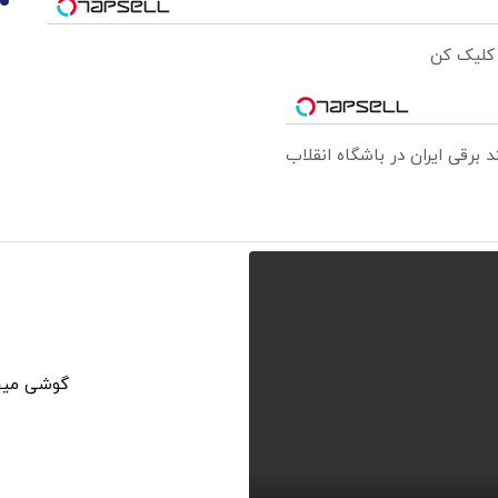
10
 کلیک کن
گوشی میخو