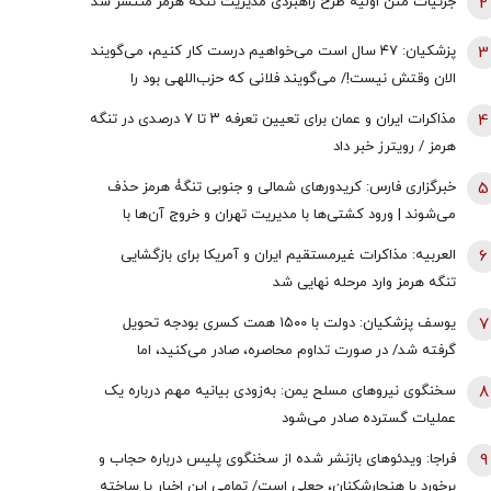
2
جزئیات متن اولیۀ طرح راهبردی مدیریت تنگه هرمز منتشر شد
3
پزشکیان: ۴۷ سال است می‌خواهیم درست کار کنیم، می‌گویند
الان وقتش نیست!/ می‌گویند فلانی که حزب‌اللهی بود را
برداشتی! + فیلم
4
مذاکرات ایران و عمان برای تعیین تعرفه ۳ تا ۷ درصدی در تنگه
هرمز / رویترز خبر داد
5
خبرگزاری فارس: کریدورهای شمالی و جنوبی تنگۀ هرمز حذف
می‌شوند | ورود کشتی‌ها با مدیریت تهران و خروج آن‌ها با
مدیریت مشترک تهران و مسقط خواهد بود | عوارض برای گذر از
6
العربیه: مذاکرات غیرمستقیم ایران و آمریکا برای بازگشایی
تنگه در قالب بهای خدمات است
تنگه هرمز وارد مرحله نهایی شد
7
یوسف پزشکیان: دولت با ۱۵۰۰ همت کسری بودجه تحویل
گرفته شد/ در صورت تداوم محاصره، صادر می‌کنید، اما
نمی‌توانید واردات انجام دهید
8
سخنگوی نیروهای مسلح یمن: به‌زودی بیانیه مهم درباره یک
عملیات گسترده صادر می‌شود
9
فراجا: ویدئوهای بازنشر شده از سخنگوی پلیس درباره حجاب و
برخورد با هنجارشکنان، جعلی است/ تمامی این اخبار یا ساخته