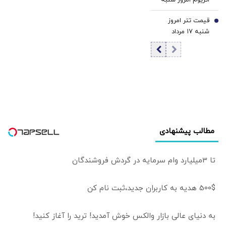
پرقدرت‌ترین
۱۷ مرداد ۱۴۰۵/
تسهیلات‌بانکی در
قیمت تتر امروز
افزایش قیمت
7
دهه ۹۰
شنبه ۱۷ مرداد
بیت‌کوین
«مسکن‌مهر» را
1405 / کاهش
گارانتی نکرد؟
قیمت تتر
مطالب پیشنهادی
تا 3میلیارد وام سرمایه در گردش فروشندگان
500$ هدیه به کاربران جدید،ثبت نام کن
به دنیای عالی بازار والکس خوش آمدید! ترید را آغاز کنید!