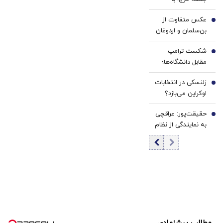
«کودتای برهنگی»
عکس متفاوت از
روبه‌رو شده‌ایم
4
بن‌سلمان و اردوغان
در مکه/پس از
شکست ترامپ
نشست دفاعی چه
5
مقابل دانشگاه‌ها؛
گذشت؟+ عکس
هاروارد چگونه ورق
زلنسکی در انتخابات
را برگرداند؟
6
اوکراین می‌بازد؟
نتایج یک
حقیقت‌پور: عراقچی
نظرسنجی تازه
7
به نمایندگی از نظام
خبرساز شد
مذاکره می‌کند؛
تصمیم شخصی
پزشکیان نیست/
برخی مواضع رهبری
را گزینشی
می‌پذیرند