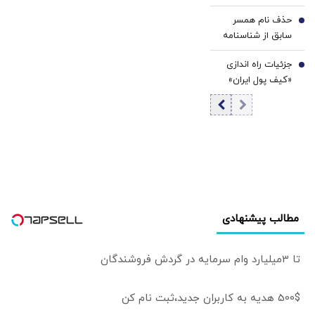
پزشکیان اعلام شد
مسیر طلا را تغییر
حذف نام همسر
6
می‌دهند
سابق از شناسنامه
امکان پذیر شد +
جزئیات راه اندازی
جزئیات و شرایط
7
«کیف پول ایران»
اعلام شد
مطالب پیشنهادی
تا 3میلیارد وام سرمایه در گردش فروشندگان
500$ هدیه به کاربران جدید،ثبت نام کن