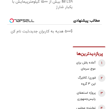
IM LS9 بیش از 1500 کیلومترپیمایش با
یکبار شارژ
مطالب پیشنهادی
500$ هدیه به کاربران جدید،ثبت نام کن
پربازدیدترین‌ها
1
آماده باش برای
موج سرمای
شدید/ مردم
2
فوری/ کالابرگ
دنبال سوخت
این ۳ گروه
جایگزین باشند
شارژ شد
3
پروژه استعفای
رئیس‌جمهوری
دوباره روی میز
4
نماینده مجلس