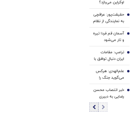
اوکراین می‌بازد؟
نتایج یک
حقیقت‌پور: عراقچی
نظرسنجی تازه
3
به نمایندگی از نظام
خبرساز شد
مذاکره می‌کند؛
آسمان قم فردا تیره
تصمیم شخصی
4
و تار می‌شود
پزشکیان نیست/
برخی مواضع رهبری
ترامپ: مقامات
5
را گزینشی
ایران دنبال توافق با
می‌پذیرند
واشنگتن هستند
علم‌الهدی: هرکس
6
می‌گوید جنگ را
تمام کنیم یا منافق
خبر انتصاب محسن
است یا قلب مریض
7
رضایی به دبیری
دارد
شعام تکذیب
شد؟/ توضیح مهم
خبرگزاری فارس