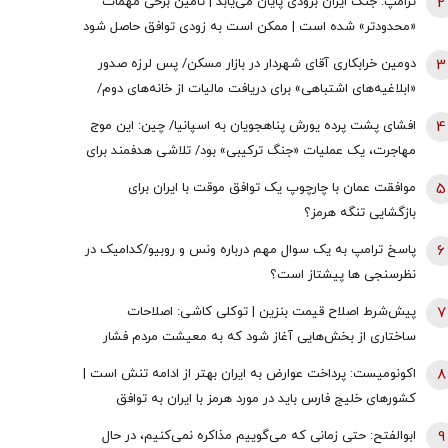
2
ترامپ: جنگ ایران بزودی پایان می‌یابد | تامین برخی مهمات
«محدودتر» شده است | ممکن است به زودی توافق حاصل شود
| ما ذخایر تقریبا نامحدود داریم
3
دومین خرابکاری آقای شهردار در بازار مسکن/ پس لرزه صدور
«ابلاغیه‌های اشتباهی» برای دریافت مالیات از خانه‌‌های دوم/
ممدانی زیر تیغ رفت
4
افشای پشت پرده یورش پناهجویان به اسپانیا/ چین: این موج
مهاجرت، یک عملیات «جنگ ترکیبی» بود/ تلاشی هدفمند برای
اعمال فشار بر دولت «پدرو سانچز»
5
موافقت عمان با چارچوپ یک توافق موقت با ایران برای
بازگشایی تنگه هرمز؟
6
پاسخ ترامپ به یک سوال مهم درباره ونس و روبیو/کدامیک در
نظرسنجی ها پیشتاز است؟
7
پیش‌شرط اصلاح قیمت بنزین | توکلی کاشی: اصلاحات
ساختاری از بخش‌هایی آغاز شود که به معیشت مردم فشار
وارد نکند
8
اکونومیست: پرداخت عوارض به ایران بهتر از ادامه تنش است |
کشورهای خلیج فارس باید در مورد هرمز با ایران به توافق
برسند | اعراب در مخمصهِ ترامپ گرفتار شده‌اند
9
ابوالفتح: حتی زمانی که می‌گوییم مذاکره نمی‌کنیم، در حال