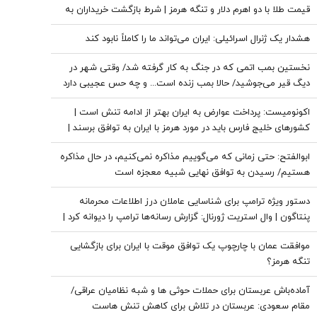
قیمت طلا با دو اهرم دلار و تنگه هرمز | شرط بازگشت خریداران به
بازار
هشدار یک ژنرال اسرائیلی: ایران می‌تواند ما را کاملاً نابود کند
نخستین بمب اتمی که در جنگ به کار گرفته شد/ وقتی شهر در
دیگ قیر می‌جوشید/ حالا بمب زنده است... و چه حس عجیبی دارد
که پشت سر تو باشد
اکونومیست: پرداخت عوارض به ایران بهتر از ادامه تنش است |
کشورهای خلیج فارس باید در مورد هرمز با ایران به توافق برسند |
اعراب در مخمصهِ ترامپ گرفتار شده‌اند
ابوالفتح: حتی زمانی که می‌گوییم مذاکره نمی‌کنیم، در حال مذاکره
هستیم/ رسیدن به توافق نهایی شبیه معجزه است
دستور ویژه ترامپ برای شناسایی عاملان درز اطلاعات محرمانه
پنتاگون | وال استریت ژورنال: گزارش رسانه‌ها ترامپ را دیوانه کرد |
ایران جسورتر می شود اگر...
موافقت عمان با چارچوپ یک توافق موقت با ایران برای بازگشایی
تنگه هرمز؟
آماده‌باش عربستان برای حملات حوثی ها و شبه نظامیان عراقی/
مقام سعودی: عربستان در تلاش برای کاهش تنش هاست