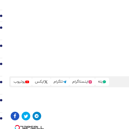
2
3
4
5
بله
اینستاگرام
تلگرام
ایکس
یوتیوب
6
7
8