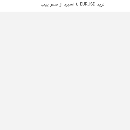
ترید EURUSD با اسپرد از صفر پیپ
میدونستی میتونی روی سهام آدیداس سرمایه گذاری کنی
از سراسر وب
محصولی که می‌خواستی رو
محصولی که می‌خواستی رو
در شگفت انگیز دیجی‌کالا بخر
در شکفت انگیز دیجی‌کالا ب
!
!
راه های 
تبلیغات
تماس با