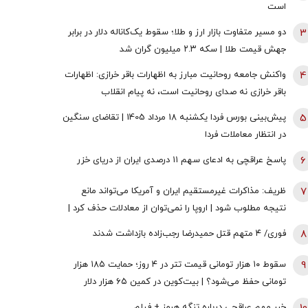
است
3
دو مسیر متفاوت بازار ارز و طلا؛ سقوط یک‌کاناله دلار در برابر
جهش قیمت طلا | سکه ۲.۳ میلیون گران شد
4
واکنش جامعه روحانیت مبارز به اظهارات باقر خرازی: اظهارات
باقر خرازی نه صدای روحانیت است، نه پیام انقلاب
5
پیش‌بینی بورس فردا یکشنبه 18 مرداد 1405 | تقاضای سنگین
در انتظار معاملات فردا
6
پاسخ عراقچی به ادعای سهم ۱۱ درصدی ایران از دریای خزر
7
ظریف: مذاکرات غیرمستقیم ایران و آمریکا می‌تواند مانع
نتیجه مطلوب شود | اروپا را نمی‌توان از معادلات حذف کرد |
مدیریت تنش با آمریکا پیش‌شرط گسترش روابط با جهان است
8
فوری/ ۴ متهم قتل حمیدرضا رجب‌زاده بازداشت شدند
9
سقوط ۱۰ هزار تومانی قیمت تتر در ۴ روز؛ حمایت ۱۸۵ هزار
تومانی حفظ می‌شود؟ | بیت‌کوین در کمین ۶۵ هزار دلار
خبر مهم عراقچی درباره تنگه هرمز + فیلم