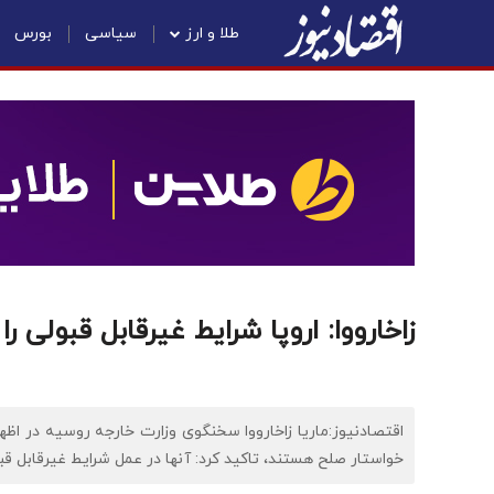
طلا و ارز
سیاسی
بورس
زاخارووا: اروپا شرایط غیرقابل قبولی ر
اقتصادنیوز:ماریا زاخارووا سخنگوی وزارت خارجه روسیه در اظها
خواستار صلح هستند، تاکید کرد: آنها در عمل شرایط غیرقابل قبو