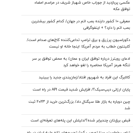
عکسی پربازدید از جوراب‌ خاص شهباز شریف در مراسم امضاء
توافق‌ مکه
معرفی 10 کشور دارنده بمب اتم در جهان/ کدام کشور بیشترین
بمب اتم را دارد؟ + اینفوگرافی
دکوراسیون پرزرق‌ و برق ترامپ تداعی‌کننده کاخ‌های صدام است/
کلینتون خطاب به مردم آمریکا: اینجا خانه او نیست
ادعای رویترز درباره توافق ایران و عمان/ به محض توافق بر سر
تنگه هرمز آمریکا محاصره را لغو خواهد کرد
کالابرگ این افراد به شهریور افتاد/زمان‌بندی جدید را ببینید
پایان ارزانی دیپ‌سیک؟/ افزایش شدید قیمت API در راه است
چین دوباره به بازار طلا سیگنال داد/ بزرگ‌ترین خرید از ۲۰۲۳ ثبت
شد
قبض برق‌تان چندبرابر شده؟/دلیلش این پله‌های تعرفه‌ای است
ترامپ خواست، سنا تصویب کرد/ تحریم‌های تازه علیه ایران در راه