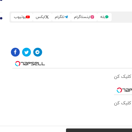
9
بله
اینستاگرام
تلگرام
ایکس
یوتیوب
10
 کلیک کن
 کلیک کن