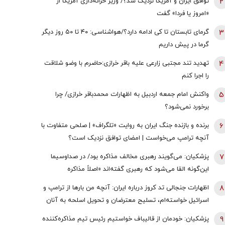
2
توافق ایران و آمریکا نزدیک شد؟/ وزیر خزانه‌داری آمریکا از
«امروز یا فردا» گفت
3
گرمای تابستان تا کی ادامه دارد؟/هواشناسی: ۴۰ تا ۵۰ روز دیگر
گرما در پیش داریم
4
تهدید تند مجتبی زارعی علیه باقر خرازی:حاضرم با وضو شلاقت
را اجرا کنم
5
واکنش امام جمعه اردبیل به اظهارات محمدباقر خرازی/ چرا
برخورد نمی‌شود؟
6
برنده و بازنده جنگ ایران به روایت «تلگراف» | صلحی متفاوت با
آنچه ترامپ می‌خواست | امضای توافق نزدیک است؟
7
پزشکیان: می‌گویند رهبری مخالف مذاکره بود/ در صداوسیما
این‌گونه القا می‌شود که رهبری گفته‌اند «اصلاً مذاکره
نمی‌کنیم» / ما با اجازه ایشان مذاکره کردیم
8
اظهارات جنجالی تد کروز درباره ایران: آنچه من بارها از ترامپ و
اسرائیل خواسته‌ام، تسلیح معترضان و تحویل اسلحه به آنان
است
9
پزشکیان: خودمان از قالیباف خواستیم رئیس تیم مذاکره‌کننده