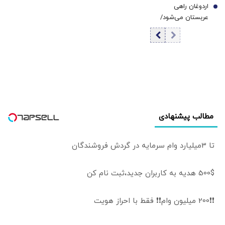
اردوغان راهی
کرد
7
عربستان می‌شود/
دیدار با محمد
بن‌سلمان در ریاض
مطالب پیشنهادی
تا 3میلیارد وام سرمایه در گردش فروشندگان
500$ هدیه به کاربران جدید،ثبت نام کن
❗❗200 میلیون وام❗❗ فقط با احراز هویت