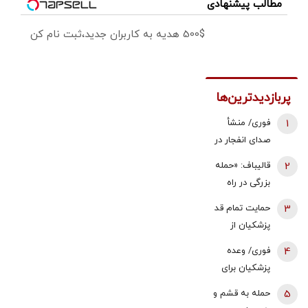
مطالب پیشنهادی
500$ هدیه به کاربران جدید،ثبت نام کن
پربازدیدترین‌ها
1
فوری/ منشأ
صدای انفجار در
قشم مشخص
2
قالیباف: «حمله
شد/ مقابه با
بزرگی در راه
اهداف دشمن
است... صبر
3
حمایت تمام قد
در ورودی تنگه
کنید، نه، آن‌ها
پزشکیان از
هرمز
می‌خواهند
اصلاح قیمت
4
فوری/ وعده
مذاکره کنند» |
بنزین/ خب چه
پزشکیان برای
این دیپلماسی
زمانی باید
افزایش مبلغ
نمایشی است
5
حمله به قشم و
دست بزنیم؟
کالابرگ
که بارها تکرار