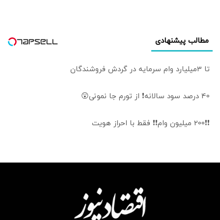
مطالب پیشنهادی
تا 3میلیارد وام سرمایه در گردش فروشندگان
40 درصد سود سالانه❗ از تورم جا نمونی😲
❗❗200 میلیون وام❗❗ فقط با احراز هویت