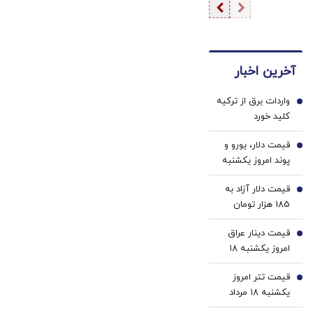
آمریکا به توافق
تنگه هرمز
نزدیک شده
است
آخرین اخبار
واردات برق از ترکیه
1
کلید خورد
قیمت دلار، یورو و
2
پوند امروز یکشنبه
۱۸ مرداد 1405/
قیمت دلار آزاد به
کاهش قیمت دلار و
3
185 هزار تومان
یورو
رسید
قیمت دینار عراق
4
امروز یکشنبه ۱۸
مرداد 1405/ افزایش
قیمت تتر امروز
قیمت دینار
5
یکشنبه ۱۸ مرداد
1405 / کاهش