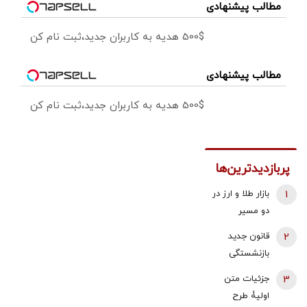
مطالب پیشنهادی
500$ هدیه به کاربران جدید،ثبت نام کن
مطالب پیشنهادی
500$ هدیه به کاربران جدید،ثبت نام کن
پربازدیدترین‌ها
1
بازار طلا و ارز در
دو مسیر
متفاوت؛ دلار
2
قانون جدید
عقب نشست،
بازنشستگی
طلا و سکه با
اعلام شد/ این
3
جزئیات متن
اونس جهانی
افراد باید 5
اولیۀ طرح
بالا رفتند |
سال بیشتر کار