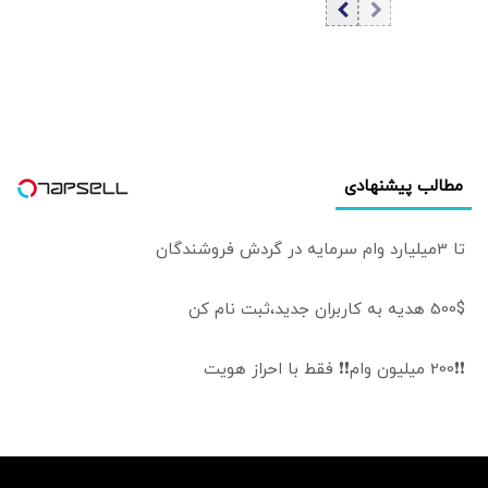
«روبیو» ترجیح
می‌شود
می‌دهند؟
مطالب پیشنهادی
تا 3میلیارد وام سرمایه در گردش فروشندگان
500$ هدیه به کاربران جدید،ثبت نام کن
❗❗200 میلیون وام❗❗ فقط با احراز هویت