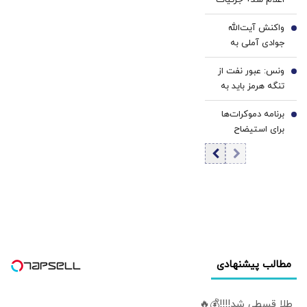
واکنش آیت‌الله
5
جوادی آملی به
شایعه استعفای
ونس: عبور نفت از
پزشکیان
6
تنگه هرمز باید به
حداکثر خود برسد |
برنامه دموکرات‌ها
هنوز تا پایان بازی با
7
برای استیضاح
ایران فاصله داریم و
ترامپ
در میانه آن
هستیم | باید
ببینیم آیا ایرانی‌ها
حاضرند تغییرات
بلندمدت ایجاد کنند
یا نه
مطالب پیشنهادی
طلا قسطی شد!!!!💰🔥