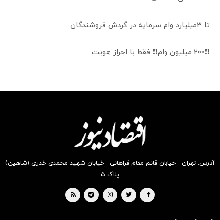
تا 3میلیارد وام سرمایه در گردش فروشندگان
❗❗200 میلیون وام❗❗ فقط با احراز هویت
آدرس: تهران - خیابان قائم مقام فراهانی - خیابان شهید محمدی خدری (شاهین)
پلاک ۵