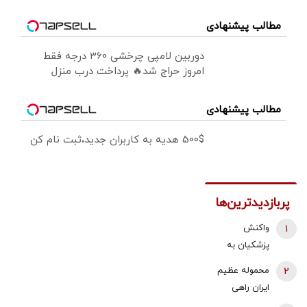
مطالب پیشنهادی
دوربین لامپی چرخشی 360 درجه فقط
امروز حراج شد🔥 پرداخت درب منزل
مطالب پیشنهادی
500$ هدیه به کاربران جدید،ثبت نام کن
پربازدیدترین‌ها
1
واکنش
پزشکیان به
استعفای
2
محموله عظیم
ذوالقدر از
ایران راهی
دبیری شعام/
عراق شد +