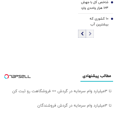
شاخص کل با جهش
را به فرصت بدل
6
سرپرست وزارت
124 هزار واحدی وارد
می‌سازد/
نیروی دریایی آمریکا
کانال 5.5 میلیون
دیپلماسی، با
رخ داد
10 کشوری که
واحد شد | تداوم
7
پشتوانه قدرت
بیشترین آب
موج صعودی بورس
کارآمد خواهد بود/
شیرین جهان را
با صف های خرید
بی‌تردید فحاشی و
دارند
گسترده
سنگ‌اندازی به
مسئولان، موجب
دلسردی می‌شود
مطالب پیشنهادی
تا 3میلیارد وام سرمایه در گردش => فروشگاهت رو ثبت کن
تا 3میلیارد وام سرمایه در گردش فروشندگان