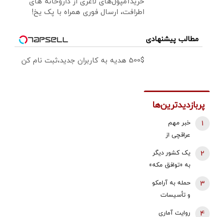
خریدآمپول‌های لاغری از داروخانه های
اطرافت، ارسال فوری همراه با پک یخ!
مطالب پیشنهادی
500$ هدیه به کاربران جدید،ثبت نام کن
پربازدیدترین‌ها
1
خبر مهم
عراقچی از
مذاکرات
2
یک کشور دیگر
نیروهای نظامی
به «توافق مکه»
و دریایی ایران و
می پیوندد/
3
حمله به آرامکو
عمان درباره
ترکیه خیال
و تأسیسات
تنگه هرمز
ایران را راحت
گازی جبیل/
4
روایت آماری
کرد